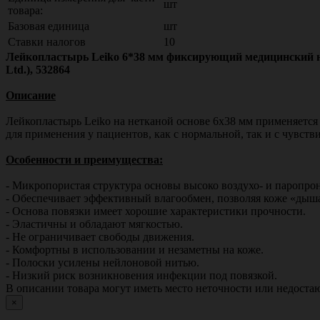
шт
товара:
Базовая единица
шт
Ставки налогов
10
Лейкопластырь Leiko 6*38 мм фиксирующий медицинский на н
Ltd.), 532864
Описание
Лейкопластырь Leiko на нетканой основе 6х38 мм применяетс
для применения у пациентов, как с нормальной, так и с чувств
Особенности и преимущества:
- Микропористая структура основы высоко воздухо- и паропро
- Обеспечивает эффективный влагообмен, позволяя коже «дыша
- Основа повязки имеет хорошие характеристики прочности.
- Эластичны и обладают мягкостью.
- Не ограничивает свободы движения.
- Комфортны в использовании и незаметны на коже.
- Полоски усилены нейлоновой нитью.
- Низкий риск возникновения инфекции под повязкой.
В описании товара могут иметь место неточности или недост
×