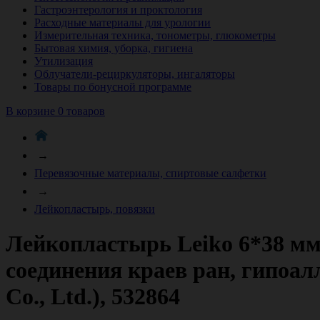
Гастроэнтерология и проктология
Расходные материалы для урологии
Измерительная техника, тонометры, глюкометры
Бытовая химия, уборка, гигиена
Утилизация
Облучатели-рециркуляторы, ингаляторы
Товары по бонусной программе
В корзине 0 товаров
→
Перевязочные материалы, спиртовые салфетки
→
Лейкопластырь, повязки
Лейкопластырь Leiko 6*38 мм
соединения краев ран, гипоал
Co., Ltd.), 532864