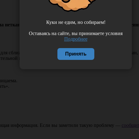
Куки не едим, но собираем!
етканой основе, для соединения краев ран, гипоаллергенный
Оставаясь на сайте, вы принимаете условия
Подробнее
я для сближения и надежной фиксации краев поверхностных ран
Принять
ительной кожей.
ницаема.
ть».
ающая информация. Если вы заметили такую проблему —
сообщит