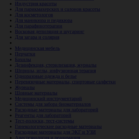
Индустрия красоты
Для парикмахерских и салонов красоты
Для косметологов
Для маникюра и педикюра
Для парафинотерапии
Восковая депиляция и шугаринг
Для загара и солярия
Ветеринария
Медицинская мебель
Перчатки
Бахилы
Дезинфекция, стерилизация, журналы
Шприцы, иглы, инфузионная терапия
Одноразовые одежда и белье
Перевязочные материалы, спиртовые салфетки
Журналы
Шовные материалы
Медицинский инструментарий
Системы для забора биоматериалов
Расходные материалы для лабораторий
Реагенты для лабораторий
Тест-полоски, тест-системы
Гинекологические расходные материалы
Расходные материалы для ЭКГ и УЗИ
Анестезиология и реанимация