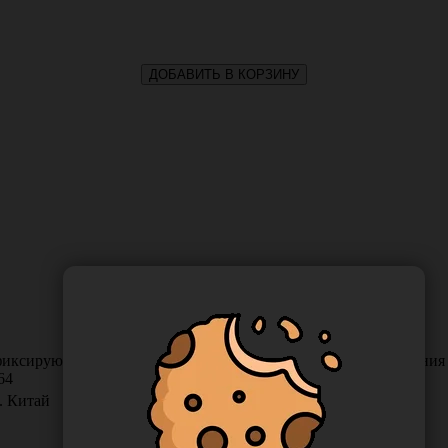
ДОБАВИТЬ В КОРЗИНУ
иксирующий медицинский на нетканой основе, для соединения кр
64
d. Китай