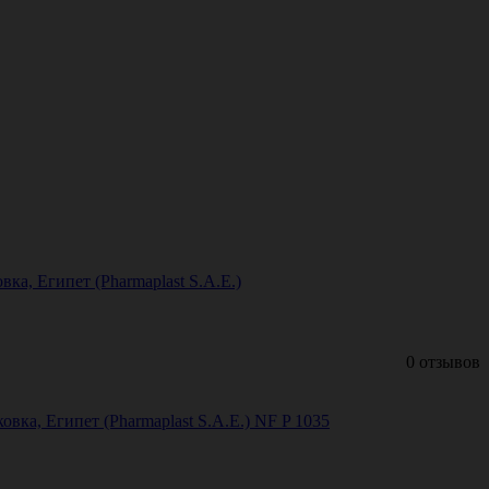
вка, Египет (Pharmaplast S.A.E.)
0 отзывов
овка, Египет (Pharmaplast S.A.E.) NF P 1035