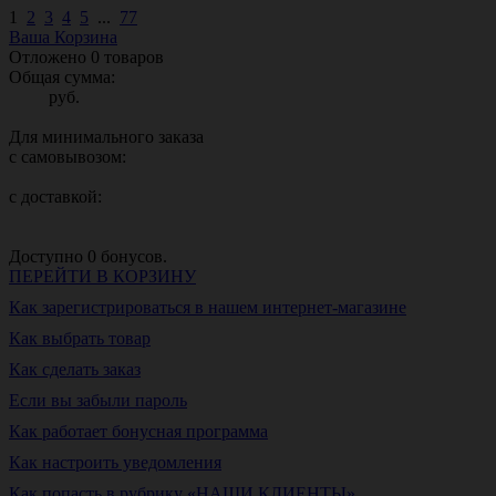
1
2
3
4
5
...
77
Ваша Корзина
Отложено
0
товаров
Общая сумма:
руб.
Для минимального заказа
с самовывозом:
с доставкой:
Доступно
0
бонусов.
ПЕРЕЙТИ В КОРЗИНУ
Как зарегистрироваться в нашем интернет-магазине
Как выбрать товар
Как сделать заказ
Если вы забыли пароль
Как работает бонусная программа
Как настроить уведомления
Как попасть в рубрику «НАШИ КЛИЕНТЫ»