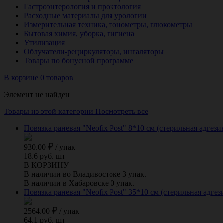
Гастроэнтерология и проктология
Расходные материалы для урологии
Измерительная техника, тонометры, глюкометры
Бытовая химия, уборка, гигиена
Утилизация
Облучатели-рециркуляторы, ингаляторы
Товары по бонусной программе
В корзине 0 товаров
Элемент не найден
Товары из этой категории
Посмотреть все
Повязка раневая "Neofix Post" 8*10 см (стерильная адгези
930.00
/
упак
18.6 руб. шт
В КОРЗИНУ
В наличии во Владивостоке 3 упак.
В наличии в Хабаровске 0 упак.
Повязка раневая "Neofix Post" 35*10 см (стерильная адгез
2564.00
/
упак
64.1 руб. шт