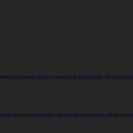
вная) на нетканой основе с вискозной подушечкой, 50 штук/упако
ивная) на нетканой основе с вискозной подушечкой, 40 штук/упак