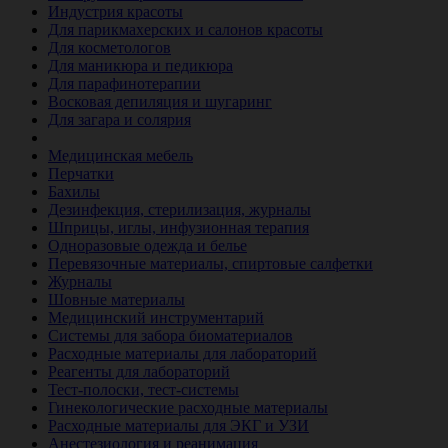
Индустрия красоты
Для парикмахерских и салонов красоты
Для косметологов
Для маникюра и педикюра
Для парафинотерапии
Восковая депиляция и шугаринг
Для загара и солярия
Ветеринария
Медицинская мебель
Перчатки
Бахилы
Дезинфекция, стерилизация, журналы
Шприцы, иглы, инфузионная терапия
Одноразовые одежда и белье
Перевязочные материалы, спиртовые салфетки
Журналы
Шовные материалы
Медицинский инструментарий
Системы для забора биоматериалов
Расходные материалы для лабораторий
Реагенты для лабораторий
Тест-полоски, тест-системы
Гинекологические расходные материалы
Расходные материалы для ЭКГ и УЗИ
Анестезиология и реанимация