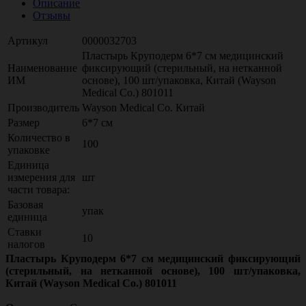
Описание
Отзывы
Артикул
0000032703
Пластырь Круподерм 6*7 см медицинский
Наименование
фиксирующий (стерильный, на нетканной
ИМ
основе), 100 шт/упаковка, Китай (Wayson
Medical Co.) 801011
Производитель
Wayson Medical Co. Китай
Размер
6*7 см
Количество в
100
упаковке
Единица
измерения для
шт
части товара:
Базовая
упак
единица
Ставки
10
налогов
Пластырь Круподерм 6*7 см медицинский фиксирующий
(стерильный, на нетканной основе), 100 шт/упаковка,
Китай (Wayson Medical Co.) 801011