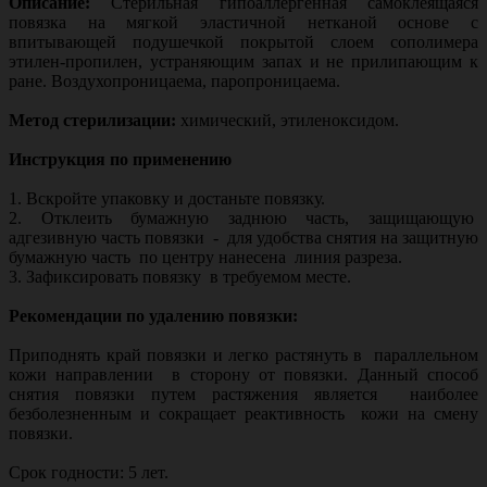
Описание:
Стерильная гипоаллергенная самоклеящаяся
повязка на мягкой эластичной нетканой основе с
впитывающей подушечкой покрытой слоем сополимера
этилен-пропилен, устраняющим запах и не прилипающим к
ране. Воздухопроницаема, паропроницаема.
Метод стерилизации:
химический, этиленоксидом.
Инструкция по применению
1. Вскройте упаковку и достаньте повязку.
2. Отклеить бумажную заднюю часть, защищающую
адгезивную часть повязки - для удобства снятия на защитную
бумажную часть по центру нанесена линия разреза.
3. Зафиксировать повязку в требуемом месте.
Рекомендации по удалению повязки:
Приподнять край повязки и легко растянуть в параллельном
кожи направлении в сторону от повязки. Данный способ
снятия повязки путем растяжения является наиболее
безболезненным и сокращает реактивность кожи на смену
повязки.
Срок годности: 5 лет.