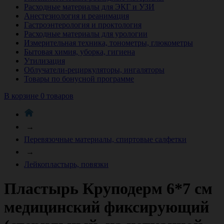
Расходные материалы для ЭКГ и УЗИ
Анестезиология и реанимация
Гастроэнтерология и проктология
Расходные материалы для урологии
Измерительная техника, тонометры, глюкометры
Бытовая химия, уборка, гигиена
Утилизация
Облучатели-рециркуляторы, ингаляторы
Товары по бонусной программе
В корзине 0 товаров
→
Перевязочные материалы, спиртовые салфетки
→
Лейкопластырь, повязки
Пластырь Круподерм 6*7 см
медицинский фиксирующий