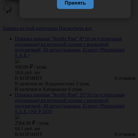
Принять
Товары из этой категории
Посмотреть все
Повязка раневая "Neofix Post" 8*10 см (стерильная
адгезивная) на нетканой основе с вискозной
подушечкой, 50 штук/упаковка, Египет (Pharmaplast
S.A.E.)
930.00
/
упак
18.6 руб. шт
В КОРЗИНУ
0 отзывов
В наличии во Владивостоке 3 упак.
В наличии в Хабаровске 0 упак.
Повязка раневая "Neofix Post" 35*10 см (стерильная
адгезивная) на нетканой основе с вискозной
подушечкой, 40 штук/упаковка, Египет (Pharmaplast
S.A.E.) NF P 1035
2564.00
/
упак
64.1 руб. шт
В КОРЗИНУ
0 отзывов