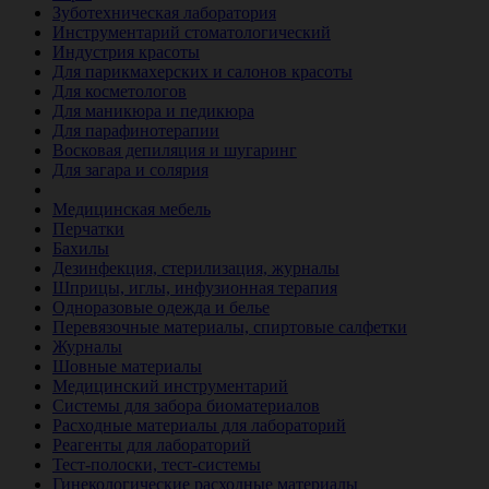
Зуботехническая лаборатория
Инструментарий стоматологический
Индустрия красоты
Для парикмахерских и салонов красоты
Для косметологов
Для маникюра и педикюра
Для парафинотерапии
Восковая депиляция и шугаринг
Для загара и солярия
Ветеринария
Медицинская мебель
Перчатки
Бахилы
Дезинфекция, стерилизация, журналы
Шприцы, иглы, инфузионная терапия
Одноразовые одежда и белье
Перевязочные материалы, спиртовые салфетки
Журналы
Шовные материалы
Медицинский инструментарий
Системы для забора биоматериалов
Расходные материалы для лабораторий
Реагенты для лабораторий
Тест-полоски, тест-системы
Гинекологические расходные материалы