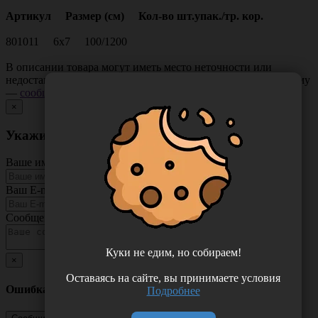
Артикул Размер (см) Кол-во шт.упак./тр. кор.
801011 6x7 100/1200
В описании товара могут иметь место неточности или
недостающая информация. Если вы заметили такую проблему
—
сообщите нам
.
×
Укажите неточность в описании товара
Ваше имя
Ваш E-mail
Сообщение
Куки не едим, но собираем!
×
Оставаясь на сайте, вы принимаете условия
Ошибка
Подробнее