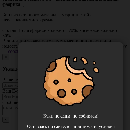
фабрика")
Бинт из нетканого материала медицинский с
неосыпающимися краями.
Состав: Полиэфирное волокно – 70%, вискозное волокно –
30%
В описании товара могут иметь место неточности или
недостающая информация. Если вы заметили такую проблему
—
сообщите нам
.
×
Укажите неточность в описании товара
Ваше имя
Ваш E-mail
Сообщение
Куки не едим, но собираем!
×
Оставаясь на сайте, вы принимаете условия