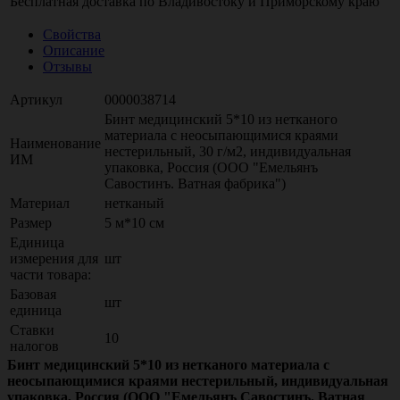
Бесплатная доставка по
Владивостоку
и
Приморскому краю
Свойства
Описание
Отзывы
Артикул
0000038714
Бинт медицинский 5*10 из нетканого
материала с неосыпающимися краями
Наименование
нестерильный, 30 г/м2, индивидуальная
ИМ
упаковка, Россия (ООО "Емельянъ
Савостинъ. Ватная фабрика")
Материал
нетканый
Размер
5 м*10 см
Единица
измерения для
шт
части товара:
Базовая
шт
единица
Ставки
10
налогов
Бинт медицинский 5*10 из нетканого материала с
неосыпающимися краями нестерильный, индивидуальная
упаковка, Россия (ООО "Емельянъ Савостинъ. Ватная