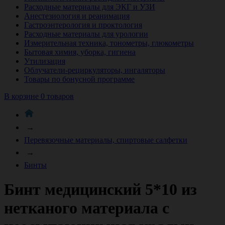
Расходные материалы для ЭКГ и УЗИ
Анестезиология и реанимация
Гастроэнтерология и проктология
Расходные материалы для урологии
Измерительная техника, тонометры, глюкометры
Бытовая химия, уборка, гигиена
Утилизация
Облучатели-рециркуляторы, ингаляторы
Товары по бонусной программе
В корзине 0 товаров
→
Перевязочные материалы, спиртовые салфетки
→
Бинты
Бинт медицинский 5*10 из
нетканого материала с