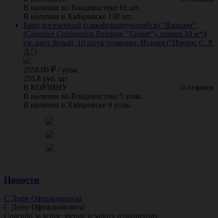
В наличии во Владивостоке 61 шт.
В наличии в Хабаровске 130 шт.
Бинт когезивный (самофиксирующийся) "Вариант"
(Cohesive Conforming Bandage "Variant"), размер 10 м*4
см, цвет белый, 10 штук упаковка, Италия ("Превис С. Р.
Л.")
2558.00
/
упак
255.8 руб. шт
В КОРЗИНУ
0 отзывов
В наличии во Владивостоке 5 упак.
В наличии в Хабаровске 0 упак.
Новости
С Днём Офтальмолога!
С Днём
Офтальмолога
!
Спасибо за ясное зрение и заботу о пациентах.