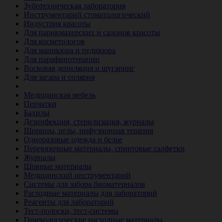
Зуботехническая лаборатория
Инструментарий стоматологический
Индустрия красоты
Для парикмахерских и салонов красоты
Для косметологов
Для маникюра и педикюра
Для парафинотерапии
Восковая депиляция и шугаринг
Для загара и солярия
Ветеринария
Медицинская мебель
Перчатки
Бахилы
Дезинфекция, стерилизация, журналы
Шприцы, иглы, инфузионная терапия
Одноразовые одежда и белье
Перевязочные материалы, спиртовые салфетки
Журналы
Шовные материалы
Медицинский инструментарий
Системы для забора биоматериалов
Расходные материалы для лабораторий
Реагенты для лабораторий
Тест-полоски, тест-системы
Гинекологические расходные материалы