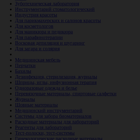
Зуботехническая лаборатория
Инструментарий стоматологический
Индустрия красоты
Для парикмахерских и салонов красоты
Для косметологов
Для маникюра и педикюра
Для парафинотерапии
Восковая депиляция и шугаринг
Для загара и солярия
Ветеринария
Медицинская мебель
Перчатки
Бахилы
Дезинфекция, стерилизация, журналы
Шприцы, иглы, инфузионная терапия
Одноразовые одежда и белье
Перевязочные материалы, спиртовые салфетки
Журналы
Шовные материалы
Медицинский инструментарий
Системы для забора биоматериалов
Расходные материалы для лабораторий
Реагенты для лабораторий
Тест-полоски, тест-системы
Гинекологические расходные материалы