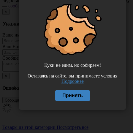
недостающая информация. Если вы заметили такую проблему
—
сообщите нам
.
×
Укажите неточность в описании товара
Ваше имя
Ваш E-mail
Сообщение
Куки не едим, но собираем!
Оставаясь на сайте, вы принимаете условия
×
Подробнее
Ошибка
Принять
Товары из этой категории
Посмотреть все