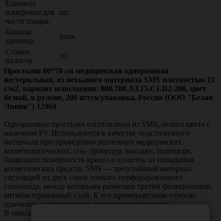
Единица
измерения для
шт
части товара:
Базовая
упак
единица
Ставки
10
налогов
Простыня 80*70 см медицинская одноразовая
нестерильная, из нетканого материала SMS плотностью 15
г/м2, вариант исполнения: 800.700.A3.15.C1.D2-200, цвет
белый, в рулоне, 200 штук/упаковка, Россия (ООО "Белая
Линия") 12969
Одноразовые простыни изготовлены из
SMS
, белого цвета с
наличием РУ. Используются в качестве подстилочного
материала при проведении различных медицинских,
косметологических, спа- процедур, массаже, педикюре.
Защищают поверхность кресел и кушеток от попадания
косметических средств.
SMS
— трехслойный материал
состоящий из двух слоев тонкого перфорированного
спанбонда, между которыми размещен третий фильтрующий,
антибактериальный слой.
К его преимуществам относят
прочность, нетоксичность и гиппоаллергенность.
В описании товара могут иметь место неточности или