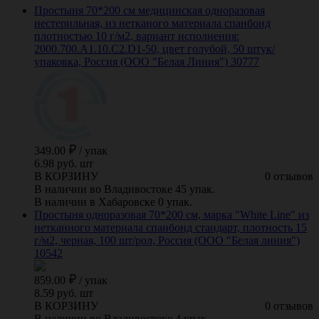
Простыня 70*200 см медицинская одноразовая
нестерильная, из нетканого материала спанбонд
плотностью 10 г/м2, вариант исполнения:
2000.700.A1.10.C2.D1-50, цвет голубой, 50 штук/
упаковка, Россия (ООО "Белая Линия") 30777
349.00
/
упак
6.98 руб. шт
В КОРЗИНУ
0 отзывов
В наличии во Владивостоке 45 упак.
В наличии в Хабаровске 0 упак.
Простыня одноразовая 70*200 см, марка "White Line" из
нетканного материала спанбонд стандарт, плотность 15
г/м2, черная, 100 шт/рол, Россия (ООО "Белая линия")
10542
859.00
/
упак
8.59 руб. шт
В КОРЗИНУ
0 отзывов
В наличии во Владивостоке 4 упак.