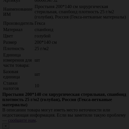
Артикул
0000054752
Простыня 200*140 см хирургическая
Наименование
стерильная, спанбонд плотность 25 г/м2
ИМ
(голубая), Россия (Гекса-нетканые материалы)
Производитель
Гекса
Материал
спанбонд
Цвет
голубой
Размер
200*140 см
Плотность
25 г/м2
Единица
измерения для
шт
части товара:
Базовая
шт
единица
Ставки
10
налогов
Простыня 200*140 см хирургическая стерильная, спанбонд
плотность 25 г/м2 (голубая), Россия (Гекса-нетканые
материалы)
В описании товара могут иметь место неточности или
недостающая информация. Если вы заметили такую проблему
—
сообщите нам
.
×