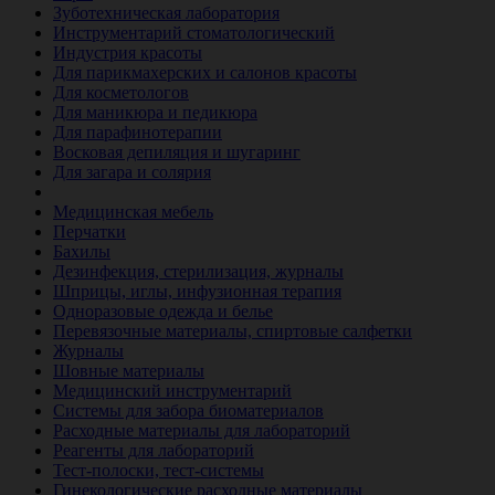
Зуботехническая лаборатория
Инструментарий стоматологический
Индустрия красоты
Для парикмахерских и салонов красоты
Для косметологов
Для маникюра и педикюра
Для парафинотерапии
Восковая депиляция и шугаринг
Для загара и солярия
Ветеринария
Медицинская мебель
Перчатки
Бахилы
Дезинфекция, стерилизация, журналы
Шприцы, иглы, инфузионная терапия
Одноразовые одежда и белье
Перевязочные материалы, спиртовые салфетки
Журналы
Шовные материалы
Медицинский инструментарий
Системы для забора биоматериалов
Расходные материалы для лабораторий
Реагенты для лабораторий
Тест-полоски, тест-системы
Гинекологические расходные материалы