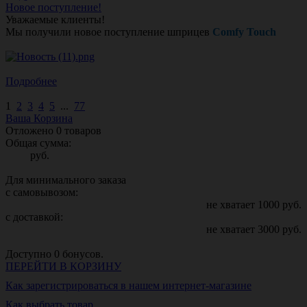
Новое поступление!
Уважаемые клиенты!
Мы получили новое поступление шприцев
Comfy Touch
Подробнее
1
2
3
4
5
...
77
Ваша Корзина
Отложено
0
товаров
Общая сумма:
руб.
Для минимального заказа
с самовывозом:
не хватает
1000
руб.
с доставкой:
не хватает
3000
руб.
Доступно
0
бонусов.
ПЕРЕЙТИ В КОРЗИНУ
Как зарегистрироваться в нашем интернет-магазине
Как выбрать товар