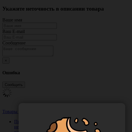
Укажите неточность в описании товара
Ваше имя
Ваш E-mail
Сообщение
×
Ошибка
Товары из этой категории
Посмотреть все
Простыня 70*200 см медицинская одноразовая
нестерильная, из нетканого материала спанбонд