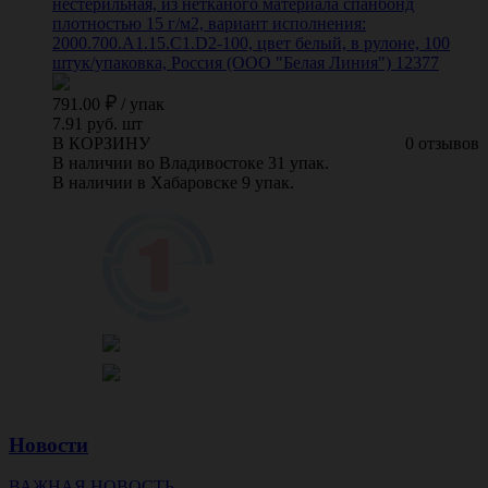
нестерильная, из нетканого материала спанбонд
плотностью 15 г/м2, вариант исполнения:
2000.700.A1.15.C1.D2-100, цвет белый, в рулоне, 100
штук/упаковка, Россия (ООО "Белая Линия") 12377
791.00
/
упак
7.91 руб. шт
В КОРЗИНУ
0 отзывов
В наличии во Владивостоке 31 упак.
В наличии в Хабаровске 9 упак.
Новости
ВАЖНАЯ НОВОСТЬ