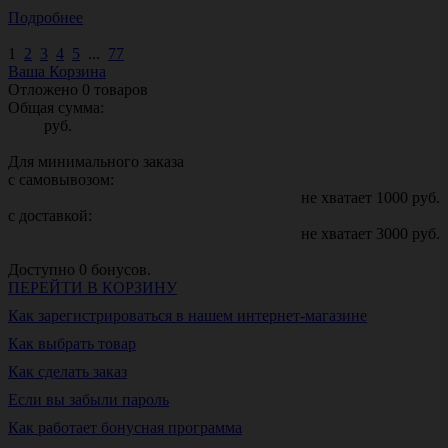
Подробнее
1
2
3
4
5
...
77
Ваша Корзина
Отложено
0
товаров
Общая сумма:
руб.
Для минимального заказа
с самовывозом:
не хватает
1000
руб.
с доставкой:
не хватает
3000
руб.
Доступно
0
бонусов.
ПЕРЕЙТИ В КОРЗИНУ
Как зарегистрироваться в нашем интернет-магазине
Как выбрать товар
Как сделать заказ
Если вы забыли пароль
Как работает бонусная программа