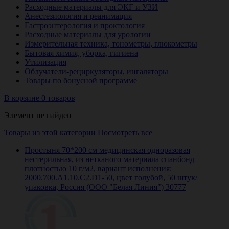
Расходные материалы для ЭКГ и УЗИ
Анестезиология и реанимация
Гастроэнтерология и проктология
Расходные материалы для урологии
Измерительная техника, тонометры, глюкометры
Бытовая химия, уборка, гигиена
Утилизация
Облучатели-рециркуляторы, ингаляторы
Товары по бонусной программе
В корзине 0 товаров
Элемент не найден
Товары из этой категории
Посмотреть все
Простыня 70*200 см медицинская одноразовая
нестерильная, из нетканого материала спанбонд
плотностью 10 г/м2, вариант исполнения:
2000.700.A1.10.C2.D1-50, цвет голубой, 50 штук/
упаковка, Россия (ООО "Белая Линия") 30777