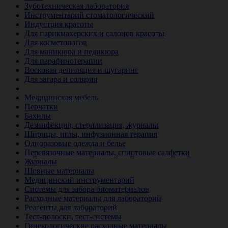
Зуботехническая лаборатория
Инструментарий стоматологический
Индустрия красоты
Для парикмахерских и салонов красоты
Для косметологов
Для маникюра и педикюра
Для парафинотерапии
Восковая депиляция и шугаринг
Для загара и солярия
Ветеринария
Медицинская мебель
Перчатки
Бахилы
Дезинфекция, стерилизация, журналы
Шприцы, иглы, инфузионная терапия
Одноразовые одежда и белье
Перевязочные материалы, спиртовые салфетки
Журналы
Шовные материалы
Медицинский инструментарий
Системы для забора биоматериалов
Расходные материалы для лабораторий
Реагенты для лабораторий
Тест-полоски, тест-системы
Гинекологические расходные материалы