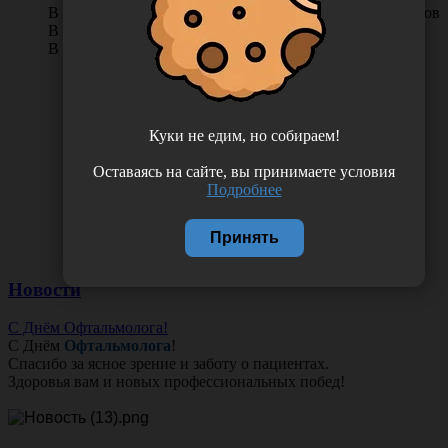
В КОРЗИНУ
0 отзывов
В наличии во Владивостоке 31 упак.
В наличии в Хабаровске 9 упак.
Куки не едим, но собираем!
Оставаясь на сайте, вы принимаете условия
Подробнее
Принять
Новости
С Днём Офтальмолога!
С Днём
Офтальмолога
!
Спасибо за ясное зрение и заботу о пациентах.
Здоровья вам и новых профессиональных побед!