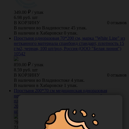
349.00
/
упак
6.98 руб. шт
В КОРЗИНУ
0 отзывов
В наличии во Владивостоке 45 упак.
В наличии в Хабаровске 0 упак.
Простыня одноразовая 70*200 см, марка "White Line" из
нетканного материала спанбонд стандарт, плотность 15
г/м2, черная, 100 шт/рол, Россия (ООО "Белая линия")
10542
859.00
/
упак
8.59 руб. шт
В КОРЗИНУ
0 отзывов
В наличии во Владивостоке 4 упак.
В наличии в Хабаровске 1 упак.
Простыня 200*70 см медицинская одноразовая
нестерильная, из нетканого материала спанбонд
плотностью 15 г/м2, вариант исполнения:
2000.700.A1.15.C1.D2-100, цвет белый, в рулоне, 100
штук/упаковка, Россия (ООО "Белая Линия") 12377
791.00
/
упак
7.91 руб. шт