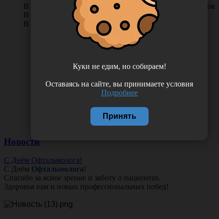
В КОРЗИНУ
0 отзывов
В наличии во Владивостоке 31 упак.
В наличии в Хабаровске 9 упак.
Куки не едим, но собираем!
Оставаясь на сайте, вы принимаете условия
Подробнее
Принять
Новости
С Днём Офтальмолога!
С Днём
Офтальмолога
!
Спасибо за ясное зрение и заботу о пациентах.
Здоровья вам и новых профессиональных побед!