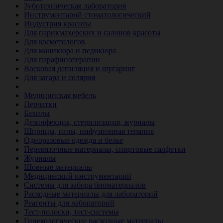
Зуботехническая лаборатория
Инструментарий стоматологический
Индустрия красоты
Для парикмахерских и салонов красоты
Для косметологов
Для маникюра и педикюра
Для парафинотерапии
Восковая депиляция и шугаринг
Для загара и солярия
Ветеринария
Медицинская мебель
Перчатки
Бахилы
Дезинфекция, стерилизация, журналы
Шприцы, иглы, инфузионная терапия
Одноразовые одежда и белье
Перевязочные материалы, спиртовые салфетки
Журналы
Шовные материалы
Медицинский инструментарий
Системы для забора биоматериалов
Расходные материалы для лабораторий
Реагенты для лабораторий
Тест-полоски, тест-системы
Гинекологические расходные материалы