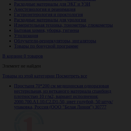
Расходные материалы для ЭКГ и УЗИ
Анестезиология и реанимация
Гастроэнтерология и проктология
Расходные материалы для урологии
Измерительная техника, тонометры, глюкометры
Бытовая химия, уборка, гигиена
Утилизация
Облучатели-рециркуляторы, ингаляторы
Товары по бонусной программе
В корзине 0 товаров
Элемент не найден
Товары из этой категории
Посмотреть все
Простыня 70*200 см медицинская одноразовая
нестерильная, из нетканого материала спанбонд
плотностью 10 г/м2, вариант исполнения:
2000.700.A1.10.C2.D1-50, цвет голубой, 50 штук/
упаковка, Россия (ООО "Белая Линия") 30777