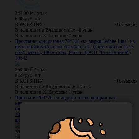
349.00
/
упак
6.98 руб. шт
В КОРЗИНУ
0 отзывов
В наличии во Владивостоке 45 упак.
В наличии в Хабаровске 0 упак.
Простыня одноразовая 70*200 см, марка "White Line" из
нетканного материала спанбонд стандарт, плотность 15
г/м2, черная, 100 шт/рол, Россия (ООО "Белая линия")
10542
859.00
/
упак
8.59 руб. шт
В КОРЗИНУ
0 отзывов
В наличии во Владивостоке 4 упак.
В наличии в Хабаровске 1 упак.
Простыня 200*70 см медицинская одноразовая
нестерильная, из нетканого материала спанбонд
плотностью 15 г/м2, вариант исполнения:
2000.700.A1.15.C1.D2-100, цвет белый, в рулоне, 100
штук/упаковка, Россия (ООО "Белая Линия") 12377
791.00
/
упак
7.91 руб. шт