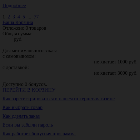
Подробнее
1
2
3
4
5
...
77
Ваша Корзина
Отложено
0
товаров
Общая сумма:
руб.
Для минимального заказа
с самовывозом:
не хватает
1000
руб.
с доставкой:
не хватает
3000
руб.
Доступно
0
бонусов.
ПЕРЕЙТИ В КОРЗИНУ
Как зарегистрироваться в нашем интернет-магазине
Как выбрать товар
Как сделать заказ
Если вы забыли пароль
Как работает бонусная программа