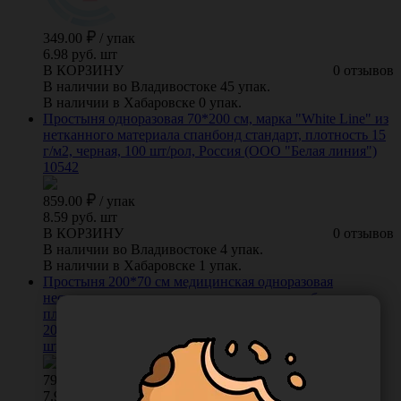
349.00
/
упак
6.98 руб. шт
В КОРЗИНУ
0 отзывов
В наличии во Владивостоке 45 упак.
В наличии в Хабаровске 0 упак.
Простыня одноразовая 70*200 см, марка "White Line" из
нетканного материала спанбонд стандарт, плотность 15
г/м2, черная, 100 шт/рол, Россия (ООО "Белая линия")
10542
859.00
/
упак
8.59 руб. шт
В КОРЗИНУ
0 отзывов
В наличии во Владивостоке 4 упак.
В наличии в Хабаровске 1 упак.
Простыня 200*70 см медицинская одноразовая
нестерильная, из нетканого материала спанбонд
плотностью 15 г/м2, вариант исполнения:
2000.700.A1.15.C1.D2-100, цвет белый, в рулоне, 100
штук/упаковка, Россия (ООО "Белая Линия") 12377
791.00
/
упак
7.91 руб. шт