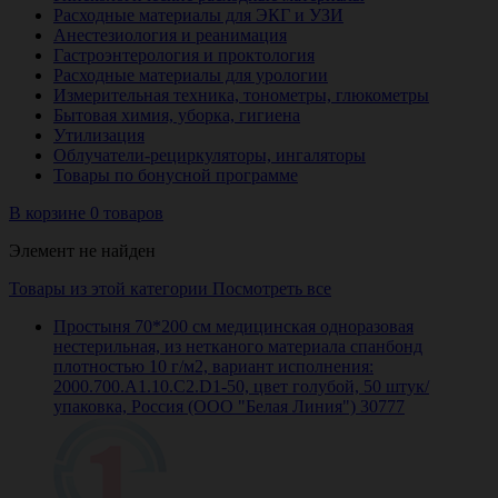
Расходные материалы для ЭКГ и УЗИ
Анестезиология и реанимация
Гастроэнтерология и проктология
Расходные материалы для урологии
Измерительная техника, тонометры, глюкометры
Бытовая химия, уборка, гигиена
Утилизация
Облучатели-рециркуляторы, ингаляторы
Товары по бонусной программе
В корзине 0 товаров
Элемент не найден
Товары из этой категории
Посмотреть все
Простыня 70*200 см медицинская одноразовая
нестерильная, из нетканого материала спанбонд
плотностью 10 г/м2, вариант исполнения:
2000.700.A1.10.C2.D1-50, цвет голубой, 50 штук/
упаковка, Россия (ООО "Белая Линия") 30777