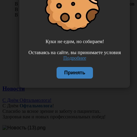
В КОРЗИНУ
0 отзывов
В наличии во Владивостоке 31 упак.
В наличии в Хабаровске 9 упак.
Куки не едим, но собираем!
Оставаясь на сайте, вы принимаете условия
Подробнее
Принять
Новости
С Днём Офтальмолога!
С Днём
Офтальмолога
!
Спасибо за ясное зрение и заботу о пациентах.
Здоровья вам и новых профессиональных побед!