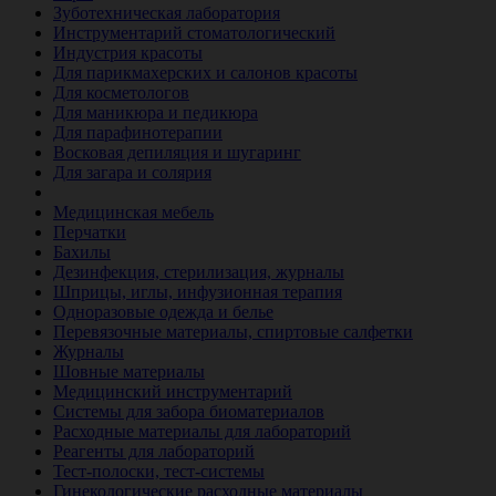
Зуботехническая лаборатория
Инструментарий стоматологический
Индустрия красоты
Для парикмахерских и салонов красоты
Для косметологов
Для маникюра и педикюра
Для парафинотерапии
Восковая депиляция и шугаринг
Для загара и солярия
Ветеринария
Медицинская мебель
Перчатки
Бахилы
Дезинфекция, стерилизация, журналы
Шприцы, иглы, инфузионная терапия
Одноразовые одежда и белье
Перевязочные материалы, спиртовые салфетки
Журналы
Шовные материалы
Медицинский инструментарий
Системы для забора биоматериалов
Расходные материалы для лабораторий
Реагенты для лабораторий
Тест-полоски, тест-системы
Гинекологические расходные материалы