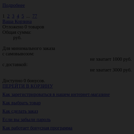
Подробнее
1
2
3
4
5
...
77
Ваша Корзина
Отложено
0
товаров
Общая сумма:
руб.
Для минимального заказа
с самовывозом:
не хватает
1000
руб.
с доставкой:
не хватает
3000
руб.
Доступно
0
бонусов.
ПЕРЕЙТИ В КОРЗИНУ
Как зарегистрироваться в нашем интернет-магазине
Как выбрать товар
Как сделать заказ
Если вы забыли пароль
Как работает бонусная программа