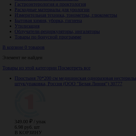
Гастроэнтерология и проктология
Расходные материалы для урологии
Измерительная техника, тонометры, глюкометры
Бытовая химия, уборка, гигиена
Утилизация
Облучатели-рециркуляторы, ингаляторы
Товары по бонусной программе
В корзине 0 товаров
Элемент не найден
Товары из этой категории
Посмотреть все
Простыня 70*200 см медицинская одноразовая нестерильна
штук/упаковка, Россия (ООО "Белая Линия") 30777
349.00
/
упак
6.98 руб. шт
В КОРЗИНУ