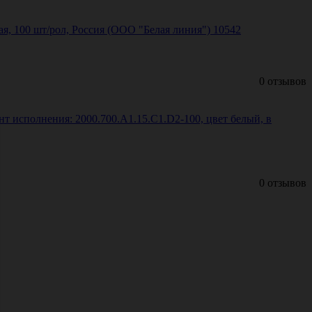
ая, 100 шт/рол, Россия (ООО "Белая линия") 10542
0 отзывов
т исполнения: 2000.700.A1.15.C1.D2-100, цвет белый, в
0 отзывов