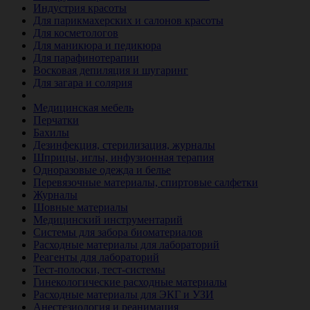
Индустрия красоты
Для парикмахерских и салонов красоты
Для косметологов
Для маникюра и педикюра
Для парафинотерапии
Восковая депиляция и шугаринг
Для загара и солярия
Ветеринария
Медицинская мебель
Перчатки
Бахилы
Дезинфекция, стерилизация, журналы
Шприцы, иглы, инфузионная терапия
Одноразовые одежда и белье
Перевязочные материалы, спиртовые салфетки
Журналы
Шовные материалы
Медицинский инструментарий
Системы для забора биоматериалов
Расходные материалы для лабораторий
Реагенты для лабораторий
Тест-полоски, тест-системы
Гинекологические расходные материалы
Расходные материалы для ЭКГ и УЗИ
Анестезиология и реанимация