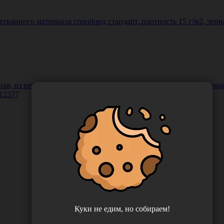
етканного материала спанбонд стандарт, плотность 15 г/м2, черн
я, из нетканого материала спанбонд плотностью 15 г/м2, вариан
 12377
Куки не едим, но собираем!