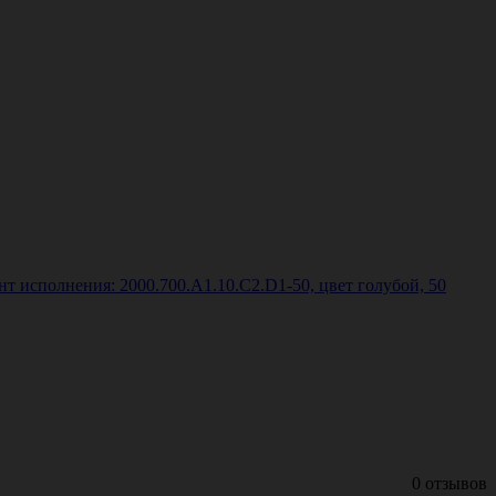
т исполнения: 2000.700.A1.10.C2.D1-50, цвет голубой, 50
0 отзывов