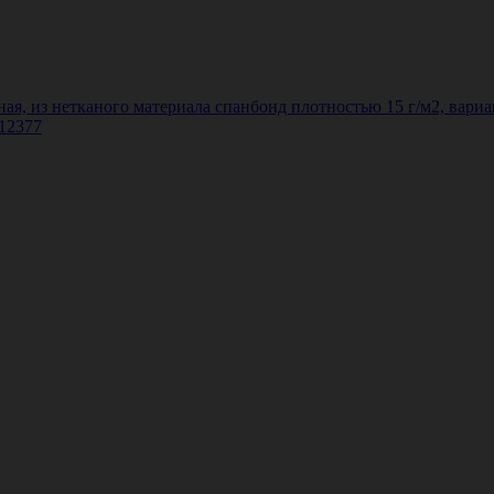
я, из нетканого материала спанбонд плотностью 15 г/м2, вариан
 12377