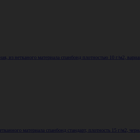
я, из нетканого материала спанбонд плотностью 10 г/м2, вариан
етканного материала спанбонд стандарт, плотность 15 г/м2, черн