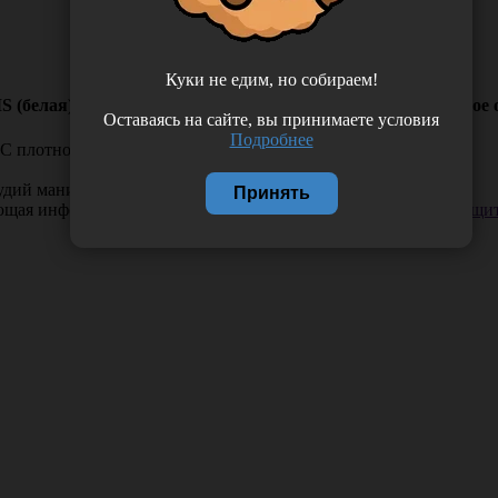
Куки не едим, но собираем!
(белая), с перфорацией, 75 шт/рулон, Россия (Акционерное 
Оставаясь на сайте, вы принимаете условия
Подробнее
2
С плотностью 18 г/м
.
удий маникюра и педикюра, спа-салонов.
Принять
ающая информация. Если вы заметили такую проблему —
сообщит