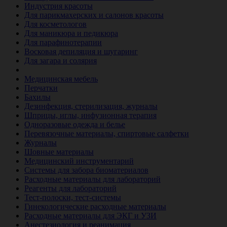
Индустрия красоты
Для парикмахерских и салонов красоты
Для косметологов
Для маникюра и педикюра
Для парафинотерапии
Восковая депиляция и шугаринг
Для загара и солярия
Ветеринария
Медицинская мебель
Перчатки
Бахилы
Дезинфекция, стерилизация, журналы
Шприцы, иглы, инфузионная терапия
Одноразовые одежда и белье
Перевязочные материалы, спиртовые салфетки
Журналы
Шовные материалы
Медицинский инструментарий
Системы для забора биоматериалов
Расходные материалы для лабораторий
Реагенты для лабораторий
Тест-полоски, тест-системы
Гинекологические расходные материалы
Расходные материалы для ЭКГ и УЗИ
Анестезиология и реанимация