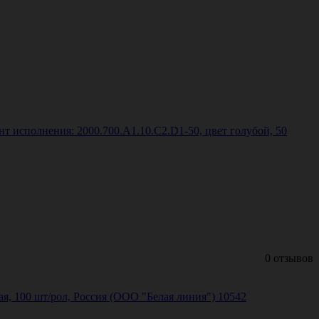
т исполнения: 2000.700.A1.10.C2.D1-50, цвет голубой, 50
0 отзывов
ая, 100 шт/рол, Россия (ООО "Белая линия") 10542