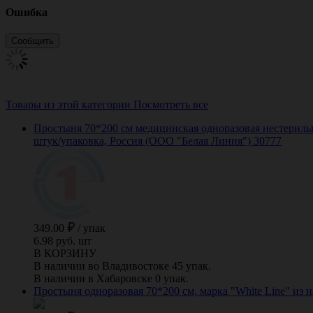
Ошибка
Товары из этой категории
Посмотреть все
Простыня 70*200 см медицинская одноразовая нестерильна
штук/упаковка, Россия (ООО "Белая Линия") 30777
349.00
/
упак
6.98 руб. шт
В КОРЗИНУ
В наличии во Владивостоке 45 упак.
В наличии в Хабаровске 0 упак.
Простыня одноразовая 70*200 см, марка "White Line" из н