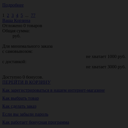
Подробнее
1
2
3
4
5
...
77
Ваша Корзина
Отложено
0
товаров
Общая сумма:
руб.
Для минимального заказа
с самовывозом:
не хватает
1000
руб.
с доставкой:
не хватает
3000
руб.
Доступно
0
бонусов.
ПЕРЕЙТИ В КОРЗИНУ
Как зарегистрироваться в нашем интернет-магазине
Как выбрать товар
Как сделать заказ
Если вы забыли пароль
Как работает бонусная программа