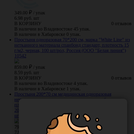
349.00
/
упак
6.98 руб. шт
В КОРЗИНУ
0 отзывов
В наличии во Владивостоке 45 упак.
В наличии в Хабаровске 0 упак.
Простыня одноразовая 70*200 см, марка "White Line" из
нетканного материала спанбонд стандарт, плотность 15
г/м2, черная, 100 шт/рол, Россия (ООО "Белая линия")
10542
859.00
/
упак
8.59 руб. шт
В КОРЗИНУ
0 отзывов
В наличии во Владивостоке 4 упак.
В наличии в Хабаровске 1 упак.
Простыня 200*70 см медицинская одноразовая
нестерильная, из нетканого материала спанбонд
плотностью 15 г/м2, вариант исполнения:
2000.700.A1.15.C1.D2-100, цвет белый, в рулоне, 100
штук/упаковка, Россия (ООО "Белая Линия") 12377
791.00
/
упак
7.91 руб. шт