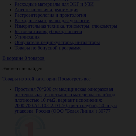
Расходные материалы для ЭКГ и УЗИ
Анестезиология и реанимация
Гастроэнтерология и проктология
Расходные материалы для урологии
Измерительная техника, тонометры, глюкометры
Бытовая химия, уборка, гигиена
Утилизация
Облучатели-рециркуляторы, ингаляторы
Товары по бонусной программе
В корзине 0 товаров
Элемент не найден
Товары из этой категории
Посмотреть все
Простыня 70*200 см медицинская одноразовая
нестерильная, из нетканого материала спанбонд
плотностью 10 г/м2, вариант исполнения:
2000.700.A1.10.C2.D1-50, цвет голубой, 50 штук/
упаковка, Россия (ООО "Белая Линия") 30777