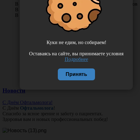
В КОРЗИНУ
0 отзывов
В наличии во Владивостоке 31 упак.
В наличии в Хабаровске 9 упак.
Куки не едим, но собираем!
Оставаясь на сайте, вы принимаете условия
Подробнее
Принять
Новости
С Днём Офтальмолога!
С Днём
Офтальмолога
!
Спасибо за ясное зрение и заботу о пациентах.
Здоровья вам и новых профессиональных побед!