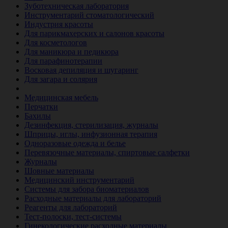
Зуботехническая лаборатория
Инструментарий стоматологический
Индустрия красоты
Для парикмахерских и салонов красоты
Для косметологов
Для маникюра и педикюра
Для парафинотерапии
Восковая депиляция и шугаринг
Для загара и солярия
Ветеринария
Медицинская мебель
Перчатки
Бахилы
Дезинфекция, стерилизация, журналы
Шприцы, иглы, инфузионная терапия
Одноразовые одежда и белье
Перевязочные материалы, спиртовые салфетки
Журналы
Шовные материалы
Медицинский инструментарий
Системы для забора биоматериалов
Расходные материалы для лабораторий
Реагенты для лабораторий
Тест-полоски, тест-системы
Гинекологические расходные материалы