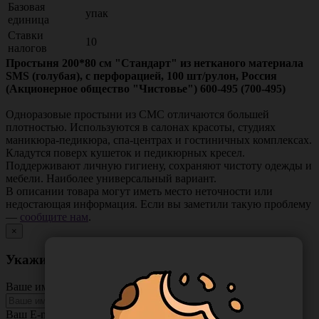
Базовая
упак
единица
Ставки
10
налогов
Простыня 200*80 см "Стандарт" из нетканого материала
SMS (голубая), с перфорацией, 100 шт/рулон, Россия
(Акционерное общество "Чистовье") 600-495 (700-495)
Одноразовые простыни из СМС отличаются большей
плотностью. Используются в салонах красоты, студиях
маникюра-педикюра, спа-центрах и гостиничных комплексах.
Кладутся поверх кушеток и педикюрных кресел.
Поддерживают личную гигиену, сохраняют чистоту одежды и
мебели. Наиболее универсальный вариант.
В описании товара могут иметь место неточности или
недостающая информация. Если вы заметили такую проблему
—
сообщите нам
.
×
Укажите неточность в описании товара
Ваше имя
Ваш E-mail