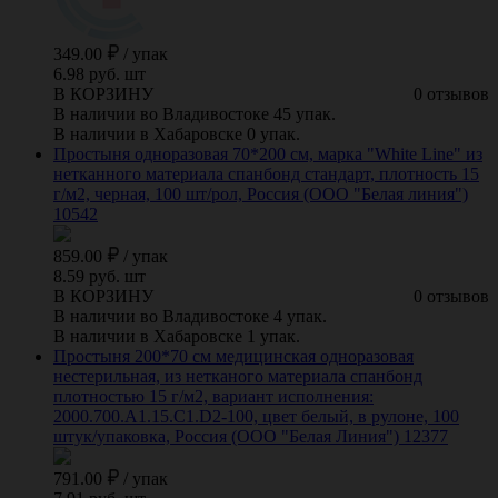
349.00
/
упак
6.98 руб. шт
В КОРЗИНУ
0 отзывов
В наличии во Владивостоке 45 упак.
В наличии в Хабаровске 0 упак.
Простыня одноразовая 70*200 см, марка "White Line" из
нетканного материала спанбонд стандарт, плотность 15
г/м2, черная, 100 шт/рол, Россия (ООО "Белая линия")
10542
859.00
/
упак
8.59 руб. шт
В КОРЗИНУ
0 отзывов
В наличии во Владивостоке 4 упак.
В наличии в Хабаровске 1 упак.
Простыня 200*70 см медицинская одноразовая
нестерильная, из нетканого материала спанбонд
плотностью 15 г/м2, вариант исполнения:
2000.700.A1.15.C1.D2-100, цвет белый, в рулоне, 100
штук/упаковка, Россия (ООО "Белая Линия") 12377
791.00
/
упак