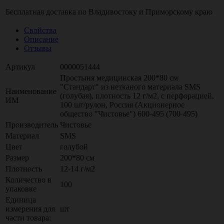
Бесплатная доставка по
Владивостоку
и
Приморскому краю
Свойства
Описание
Отзывы
Артикул
0000051444
Простыня медицинская 200*80 см
"Стандарт" из нетканого материала SMS
Наименование
(голубая), плотность 12 г/м2, с перфорацией,
ИМ
100 шт/рулон, Россия (Акционерное
общество "Чистовье") 600-495 (700-495)
Производитель
Чистовье
Материал
SMS
Цвет
голубой
Размер
200*80 см
Плотность
12-14 г/м2
Количество в
100
упаковке
Единица
измерения для
шт
части товара: