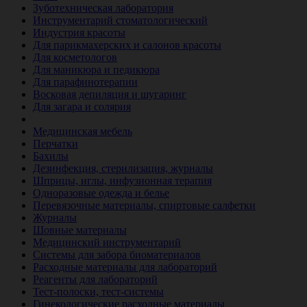
Зуботехническая лаборатория
Инструментарий стоматологический
Индустрия красоты
Для парикмахерских и салонов красоты
Для косметологов
Для маникюра и педикюра
Для парафинотерапии
Восковая депиляция и шугаринг
Для загара и солярия
Ветеринария
Медицинская мебель
Перчатки
Бахилы
Дезинфекция, стерилизация, журналы
Шприцы, иглы, инфузионная терапия
Одноразовые одежда и белье
Перевязочные материалы, спиртовые салфетки
Журналы
Шовные материалы
Медицинский инструментарий
Системы для забора биоматериалов
Расходные материалы для лабораторий
Реагенты для лабораторий
Тест-полоски, тест-системы
Гинекологические расходные материалы