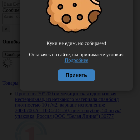
Сообщение
×
Ошибка
Куки не едим, но собираем!
Оставаясь на сайте, вы принимаете условия
Подробнее
Принять
Товары из этой категории
Посмотреть все
Простыня 70*200 см медицинская одноразовая
нестерильная, из нетканого материала спанбонд
плотностью 10 г/м2, вариант исполнения:
2000.700.A1.10.C2.D1-50, цвет голубой, 50 штук/
упаковка, Россия (ООО "Белая Линия") 30777