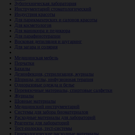
Зуботехническая лаборатория
Инструментарий стоматологический
Индустрия красоты
Для парикмахерских и салонов красоты
Для косметологов
Для маникюра и педикюра
Для парафинотерапии
Восковая депиляция и шугаринг
Для загара и солярия
Ветеринария
Медицинская мебель
Перчатки
Бахилы
Дезинфекция, стерилизация, журналы
Шприцы, иглы, инфузионная терапия
Одноразовые одежда и белье
Перевязочные материалы, спиртовые салфетки
Журналы
Шовные материалы
Медицинский инструментарий
Системы для забора биоматериалов
Расходные материалы для лабораторий
Реагенты для лабораторий
Тест-полоски, тест-системы
Гинекологические расходные материалы