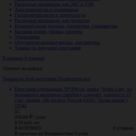
Расходные материалы для ЭКГ и УЗИ
Анестезиология и реанимация
Гастроэнтерология и проктология
Расходные материалы для урологии
Измерительная техника, тонометры, глюкометры
Бытовая химия, уборка, гигиена
Утилизация
Облучатели-рециркуляторы, ингаляторы
Товары по бонусной программе
В корзине 0 товаров
Элемент не найден
Товары из этой категории
Посмотреть все
Простыня одноразовая 70*200 см, марка "White Line" из
нетканного материала спанбонд стандарт, плотность 15
г/м2, черная, 100 шт/рол, Россия (ООО "Белая линия")
10542
859.00
/
упак
8.59 руб. шт
В КОРЗИНУ
0 отзывов
В наличии во Владивостоке 6 упак.