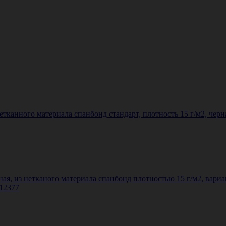
етканного материала спанбонд стандарт, плотность 15 г/м2, черн
я, из нетканого материала спанбонд плотностью 15 г/м2, вариан
 12377