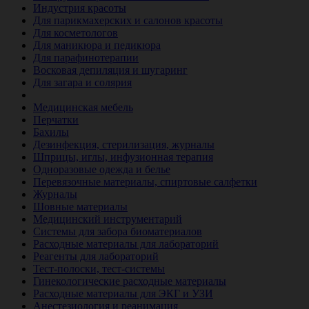
Индустрия красоты
Для парикмахерских и салонов красоты
Для косметологов
Для маникюра и педикюра
Для парафинотерапии
Восковая депиляция и шугаринг
Для загара и солярия
Ветеринария
Медицинская мебель
Перчатки
Бахилы
Дезинфекция, стерилизация, журналы
Шприцы, иглы, инфузионная терапия
Одноразовые одежда и белье
Перевязочные материалы, спиртовые салфетки
Журналы
Шовные материалы
Медицинский инструментарий
Системы для забора биоматериалов
Расходные материалы для лабораторий
Реагенты для лабораторий
Тест-полоски, тест-системы
Гинекологические расходные материалы
Расходные материалы для ЭКГ и УЗИ
Анестезиология и реанимация