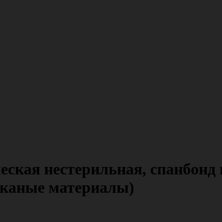
ская нестерильная, спанбонд п
етканые материалы)