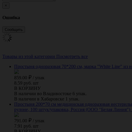
×
Ошибка
Товары из этой категории
Посмотреть все
Простыня одноразовая 70*200 см, марка "White Line" из н
859.00
/
упак
8.59 руб. шт
В КОРЗИНУ
В наличии во Владивостоке 6 упак.
В наличии в Хабаровске 1 упак.
Простыня 200*70 см медицинская одноразовая нестерильна
рулоне, 100 штук/упаковка, Россия (ООО "Белая Линия")
791.00
/
упак
7.91 руб. шт
В КОРЗИНУ