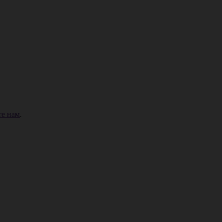
е нам
.