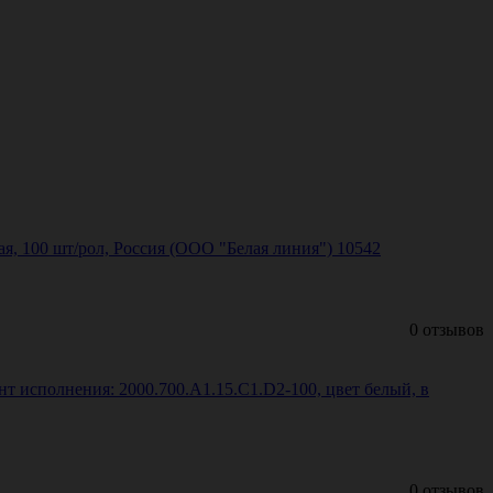
ая, 100 шт/рол, Россия (ООО "Белая линия") 10542
0 отзывов
т исполнения: 2000.700.A1.15.C1.D2-100, цвет белый, в
0 отзывов