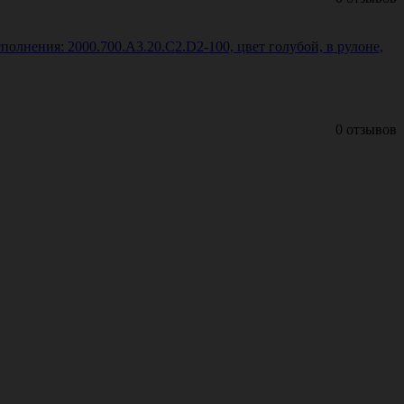
олнения: 2000.700.A3.20.C2.D2-100, цвет голубой, в рулоне,
0 отзывов