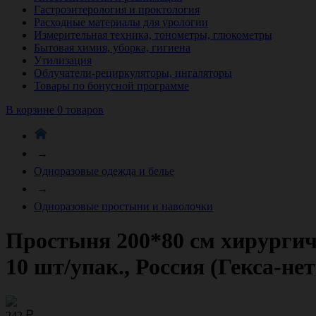
Гастроэнтерология и проктология
Расходные материалы для урологии
Измерительная техника, тонометры, глюкометры
Бытовая химия, уборка, гигиена
Утилизация
Облучатели-рециркуляторы, ингаляторы
Товары по бонусной программе
В корзине 0 товаров
→
Одноразовые одежда и белье
→
Одноразовые простыни и наволочки
Простыня 200*80 см хирургиче
10 шт/упак., Россия (Гекса-н
242