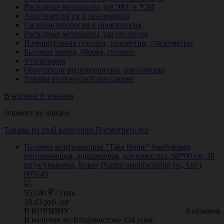
Расходные материалы для ЭКГ и УЗИ
Анестезиология и реанимация
Гастроэнтерология и проктология
Расходные материалы для урологии
Измерительная техника, тонометры, глюкометры
Бытовая химия, уборка, гигиена
Утилизация
Облучатели-рециркуляторы, ингаляторы
Товары по бонусной программе
В корзине 0 товаров
Элемент не найден
Товары из этой категории
Посмотреть все
Пеленка впитывающая "Taka Home" бамбуковая
впитывающая, одноразовая, для взрослых, 60*90 см, 30
штук/упаковка, Корея (Sanmi manufacturing co., Ltd.)
905149
553.00
/
упак
18.43 руб. шт
В КОРЗИНУ
0 отзывов
В наличии во Владивостоке 154 упак.