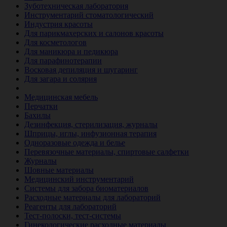
Зуботехническая лаборатория
Инструментарий стоматологический
Индустрия красоты
Для парикмахерских и салонов красоты
Для косметологов
Для маникюра и педикюра
Для парафинотерапии
Восковая депиляция и шугаринг
Для загара и солярия
Ветеринария
Медицинская мебель
Перчатки
Бахилы
Дезинфекция, стерилизация, журналы
Шприцы, иглы, инфузионная терапия
Одноразовые одежда и белье
Перевязочные материалы, спиртовые салфетки
Журналы
Шовные материалы
Медицинский инструментарий
Системы для забора биоматериалов
Расходные материалы для лабораторий
Реагенты для лабораторий
Тест-полоски, тест-системы
Гинекологические расходные материалы