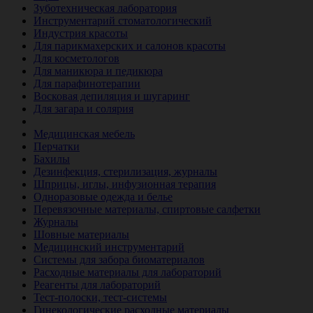
Зуботехническая лаборатория
Инструментарий стоматологический
Индустрия красоты
Для парикмахерских и салонов красоты
Для косметологов
Для маникюра и педикюра
Для парафинотерапии
Восковая депиляция и шугаринг
Для загара и солярия
Ветеринария
Медицинская мебель
Перчатки
Бахилы
Дезинфекция, стерилизация, журналы
Шприцы, иглы, инфузионная терапия
Одноразовые одежда и белье
Перевязочные материалы, спиртовые салфетки
Журналы
Шовные материалы
Медицинский инструментарий
Системы для забора биоматериалов
Расходные материалы для лабораторий
Реагенты для лабораторий
Тест-полоски, тест-системы
Гинекологические расходные материалы