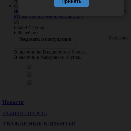
В наличии в Хабаровске 27 упак.
Принять
Салфетка 40*40 см нестерильная из нетканного
материала спанлейс плотность 60 г/м2, соты, (белая), на
втулке, 100 шт/рулон, Россия 2335
686.00
/
упак
6.86 руб. шт
0 отзывов
Уведомить о поступлении
В наличии во Владивостоке 0 упак.
В наличии в Хабаровске 10 упак.
Новости
ВАЖНАЯ НОВОСТЬ
УВАЖАЕМЫЕ КЛИЕНТЫ!