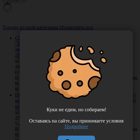
Товары из этой категории
Посмотреть все
Салфетка одноразовая 40*40 см, марка "White Line"
"Выбор" SS12 из нетканного материала спанбонд
двойного сложения, плотность 12 г/м2, цвет голубой,
200 шт/рол, Россия (ООО "Белая линия") 11069
187.00
/
упак
0.94 руб. шт
В КОРЗИНУ
0 отзывов
В наличии во Владивостоке 1 упак.
В наличии в Хабаровске 3 упак.
Полотенце одноразовое 35*70 см "Выбор" из нетканого
материала спанлейс плотностью 40 г/м2, цвет белый, 50
шт/пачка, Россия (ООО "Белая линия") 12043 (10250)
Куки не едим, но собираем!
272.00
/
упак
Оставаясь на сайте, вы принимаете условия
5.44 руб. шт
Подробнее
В КОРЗИНУ
0 отзывов
В наличии во Владивостоке 18 упак.