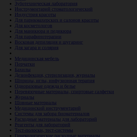
Зуботехническая лаборатория
Инструментарий стоматологический
Индустрия красоты
Для парикмахерских и салонов красоты
Для косметологов
Для маникюра и педикюра
Для парафинотерапии
Восковая депиляция и шугаринг
Для загара и солярия
Ветеринария
Медицинская мебель
Перчатки
Бахилы
Дезинфекция, стерилизация, журналы
Шприцы, иглы, инфузионная терапия
Одноразовые одежда и белье
Перевязочные материалы, спиртовые салфетки
Журналы
Шовные материалы
Медицинский инструментарий
Системы для забора биоматериалов
Расходные материалы для лабораторий
Реагенты для лабораторий
Тест-полоски, тест-системы
Гинекологические расходные материалы