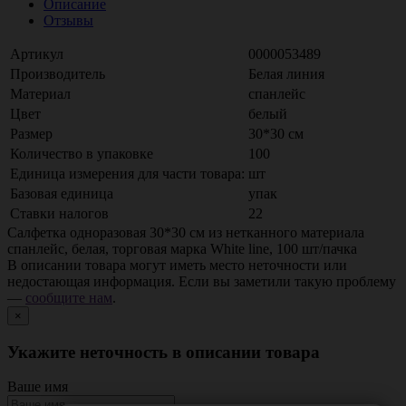
Описание
Отзывы
Артикул
0000053489
Производитель
Белая линия
Материал
спанлейс
Цвет
белый
Размер
30*30 см
Количество в упаковке
100
Единица измерения для части товара:
шт
Базовая единица
упак
Ставки налогов
22
Салфетка одноразовая 30*30 см из нетканного материала
спанлейс, белая, торговая марка White line, 100 шт/пачка
В описании товара могут иметь место неточности или
недостающая информация. Если вы заметили такую проблему
—
сообщите нам
.
×
Укажите неточность в описании товара
Ваше имя