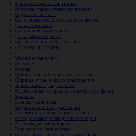
Зуботехническая лаборатория
Инструментарий стоматологический
Индустрия красоты
Для парикмахерских и салонов красоты
Для косметологов
Для маникюра и педикюра
Для парафинотерапии
Восковая депиляция и шугаринг
Для загара и солярия
Ветеринария
Медицинская мебель
Перчатки
Бахилы
Дезинфекция, стерилизация, журналы
Шприцы, иглы, инфузионная терапия
Одноразовые одежда и белье
Перевязочные материалы, спиртовые салфетки
Журналы
Шовные материалы
Медицинский инструментарий
Системы для забора биоматериалов
Расходные материалы для лабораторий
Реагенты для лабораторий
Тест-полоски, тест-системы
Гинекологические расходные материалы