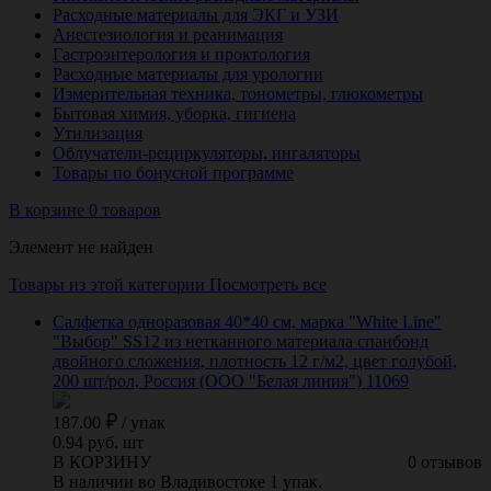
Расходные материалы для ЭКГ и УЗИ
Анестезиология и реанимация
Гастроэнтерология и проктология
Расходные материалы для урологии
Измерительная техника, тонометры, глюкометры
Бытовая химия, уборка, гигиена
Утилизация
Облучатели-рециркуляторы, ингаляторы
Товары по бонусной программе
В корзине 0 товаров
Элемент не найден
Товары из этой категории
Посмотреть все
Салфетка одноразовая 40*40 см, марка "White Line"
"Выбор" SS12 из нетканного материала спанбонд
двойного сложения, плотность 12 г/м2, цвет голубой,
200 шт/рол, Россия (ООО "Белая линия") 11069
187.00
/
упак
0.94 руб. шт
В КОРЗИНУ
0 отзывов
В наличии во Владивостоке 1 упак.