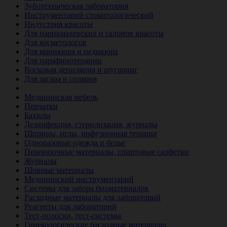
Зуботехническая лаборатория
Инструментарий стоматологический
Индустрия красоты
Для парикмахерских и салонов красоты
Для косметологов
Для маникюра и педикюра
Для парафинотерапии
Восковая депиляция и шугаринг
Для загара и солярия
Ветеринария
Медицинская мебель
Перчатки
Бахилы
Дезинфекция, стерилизация, журналы
Шприцы, иглы, инфузионная терапия
Одноразовые одежда и белье
Перевязочные материалы, спиртовые салфетки
Журналы
Шовные материалы
Медицинский инструментарий
Системы для забора биоматериалов
Расходные материалы для лабораторий
Реагенты для лабораторий
Тест-полоски, тест-системы
Гинекологические расходные материалы