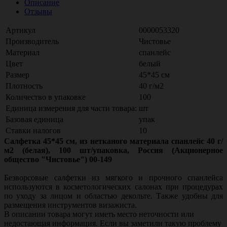
Описание
Отзывы
Артикул
0000053320
Производитель
Чистовье
Материал
спанлейс
Цвет
белый
Размер
45*45 см
Плотность
40 г/м2
Количество в упаковке
100
Единица измерения для части товара:
шт
Базовая единица
упак
Ставки налогов
10
Салфетка 45*45 см, из нетканого материала спанлейс 40 г/
м2 (белая), 100 шт/упаковка, Россия (Акционерное
общество "Чистовье") 00-149
Безворсовые салфетки из мягкого и прочного спанлейса
используются в косметологических салонах при процедурах
по уходу за лицом и областью декольте. Также удобны для
размещения инструментов визажиста.
В описании товара могут иметь место неточности или
недостающая информация. Если вы заметили такую проблему