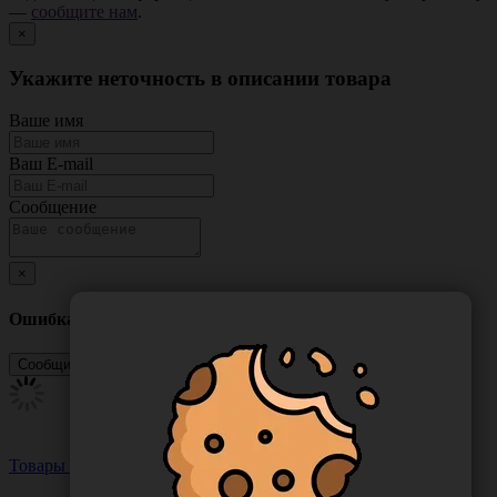
—
сообщите нам
.
×
Укажите неточность в описании товара
Ваше имя
Ваш E-mail
Сообщение
×
Ошибка
Товары из этой категории
Посмотреть все