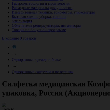
Гастроэнтерология и проктология
Расходные материалы для урологии
Измерительная техника, тонометры, глюкометры
Бытовая химия, уборка, гигиена
Утилизация
Облучатели-рециркуляторы, ингаляторы
Товары по бонусной программе
В корзине 0 товаров
→
Одноразовые одежда и белье
→
Одноразовые салфетки и полотенца
Салфетка медицинская Комфорт
упаковка, Россия (Акционерно
1068