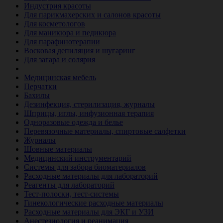
Индустрия красоты
Для парикмахерских и салонов красоты
Для косметологов
Для маникюра и педикюра
Для парафинотерапии
Восковая депиляция и шугаринг
Для загара и солярия
Ветеринария
Медицинская мебель
Перчатки
Бахилы
Дезинфекция, стерилизация, журналы
Шприцы, иглы, инфузионная терапия
Одноразовые одежда и белье
Перевязочные материалы, спиртовые салфетки
Журналы
Шовные материалы
Медицинский инструментарий
Системы для забора биоматериалов
Расходные материалы для лабораторий
Реагенты для лабораторий
Тест-полоски, тест-системы
Гинекологические расходные материалы
Расходные материалы для ЭКГ и УЗИ
Анестезиология и реанимация