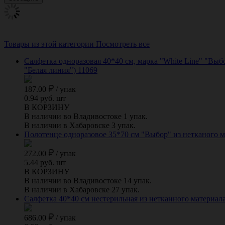
Товары из этой категории
Посмотреть все
Салфетка одноразовая 40*40 см, марка "White Line" "Выб
"Белая линия") 11069
187.00
/
упак
0.94 руб. шт
В КОРЗИНУ
В наличии во Владивостоке 1 упак.
В наличии в Хабаровске 3 упак.
Полотенце одноразовое 35*70 см "Выбор" из нетканого ма
272.00
/
упак
5.44 руб. шт
В КОРЗИНУ
В наличии во Владивостоке 14 упак.
В наличии в Хабаровске 27 упак.
Салфетка 40*40 см нестерильная из нетканного материала с
686.00
/
упак