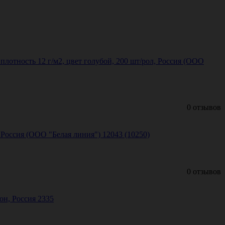
плотность 12 г/м2, цвет голубой, 200 шт/рол, Россия (ООО
0 отзывов
 Россия (ООО "Белая линия") 12043 (10250)
0 отзывов
лон, Россия 2335