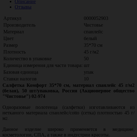
Описание
Отзывы
Артикул
0000052903
Производитель
Чистовье
Материал
спанлейс
Цвет
белый
Размер
35*70 см
Плотность
45 г/м2
Количество в упаковке
50
Единица измерения для части товара:
шт
Базовая единица
упак
Ставки налогов
10
Салфетка Комфорт 35*70 см, материал спанлейс 45 г/м2
(белая), 50 шт/упаковка, Россия (Акционерное общество
"Чистовье") 02-974
Одноразовые полотенца (салфетки) изготавливаются из
нетканого материала спанлейс/cotto (сетка) плотностью 45 г/
м
2.
Данное изделие широко применяется в медицине,
косметологии, СПА, а также в индустрии красоты.