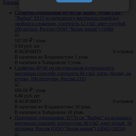
Товары из этой категории
Посмотреть все
Салфетка одноразовая 40*40 см, марка "White Line"
"Выбор" SS12 из нетканного материала спанбонд
двойного сложения, плотность 12 г/м2, цвет голубой,
200 шт/рол, Россия (ООО "Белая линия") 11069
187.00
/
упак
0.94 руб. шт
В КОРЗИНУ
0 отзывов
В наличии во Владивостоке 1 упак.
В наличии в Хабаровске 3 упак.
Салфетка 40*40 см нестерильная из нетканного
материала спанлейс плотность 60 г/м2, соты, (белая), на
втулке, 100 шт/рулон, Россия 2335
686.00
/
упак
6.86 руб. шт
В КОРЗИНУ
0 отзывов
В наличии во Владивостоке 10 упак.
В наличии в Хабаровске 10 упак.
Полотенце одноразовое 35*70 см "Выбор" из нетканого
материала спанлейс плотностью 40 г/м2, цвет белый, 50
шт/пачка, Россия (ООО "Белая линия") 12043 (10250)