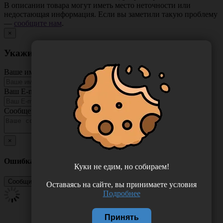
В описании товара могут иметь место неточности или
недостающая информация. Если вы заметили такую проблему
—
сообщите нам
.
×
Укажите неточность в описании товара
Ваше имя
Ваш E-mail
Сообщение
×
Ошибка
Куки не едим, но собираем!
Оставаясь на сайте, вы принимаете условия
Подробнее
Принять