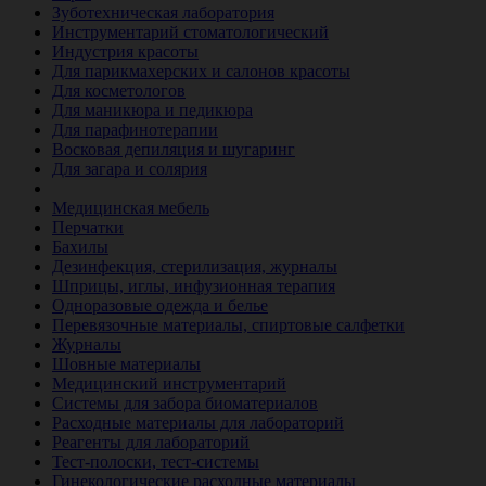
Зуботехническая лаборатория
Инструментарий стоматологический
Индустрия красоты
Для парикмахерских и салонов красоты
Для косметологов
Для маникюра и педикюра
Для парафинотерапии
Восковая депиляция и шугаринг
Для загара и солярия
Ветеринария
Медицинская мебель
Перчатки
Бахилы
Дезинфекция, стерилизация, журналы
Шприцы, иглы, инфузионная терапия
Одноразовые одежда и белье
Перевязочные материалы, спиртовые салфетки
Журналы
Шовные материалы
Медицинский инструментарий
Системы для забора биоматериалов
Расходные материалы для лабораторий
Реагенты для лабораторий
Тест-полоски, тест-системы
Гинекологические расходные материалы