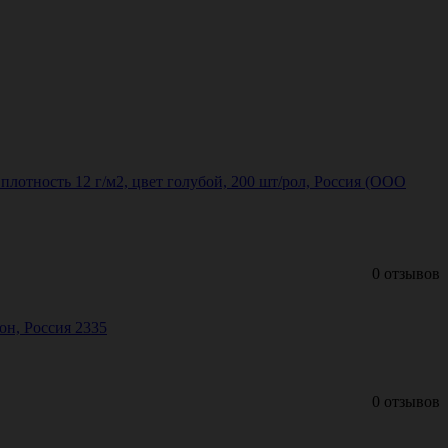
плотность 12 г/м2, цвет голубой, 200 шт/рол, Россия (ООО
0 отзывов
лон, Россия 2335
0 отзывов