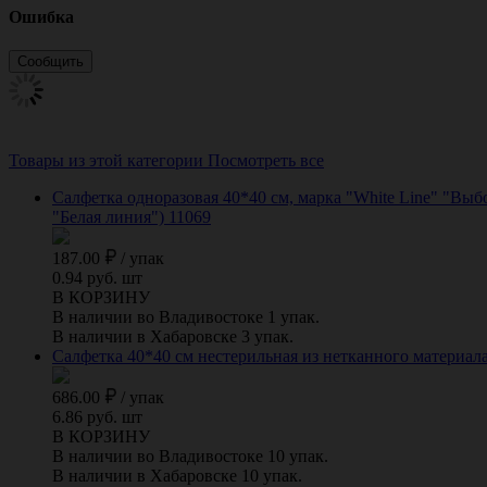
Ошибка
Товары из этой категории
Посмотреть все
Салфетка одноразовая 40*40 см, марка "White Line" "Выб
"Белая линия") 11069
187.00
/
упак
0.94 руб. шт
В КОРЗИНУ
В наличии во Владивостоке 1 упак.
В наличии в Хабаровске 3 упак.
Салфетка 40*40 см нестерильная из нетканного материала с
686.00
/
упак
6.86 руб. шт
В КОРЗИНУ
В наличии во Владивостоке 10 упак.
В наличии в Хабаровске 10 упак.