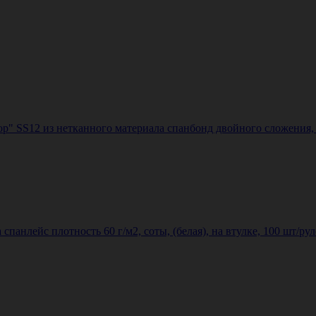
ор" SS12 из нетканного материала спанбонд двойного сложения, 
панлейс плотность 60 г/м2, соты, (белая), на втулке, 100 шт/ру