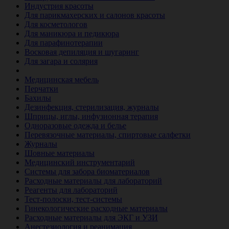
Индустрия красоты
Для парикмахерских и салонов красоты
Для косметологов
Для маникюра и педикюра
Для парафинотерапии
Восковая депиляция и шугаринг
Для загара и солярия
Ветеринария
Медицинская мебель
Перчатки
Бахилы
Дезинфекция, стерилизация, журналы
Шприцы, иглы, инфузионная терапия
Одноразовые одежда и белье
Перевязочные материалы, спиртовые салфетки
Журналы
Шовные материалы
Медицинский инструментарий
Системы для забора биоматериалов
Расходные материалы для лабораторий
Реагенты для лабораторий
Тест-полоски, тест-системы
Гинекологические расходные материалы
Расходные материалы для ЭКГ и УЗИ
Анестезиология и реанимация