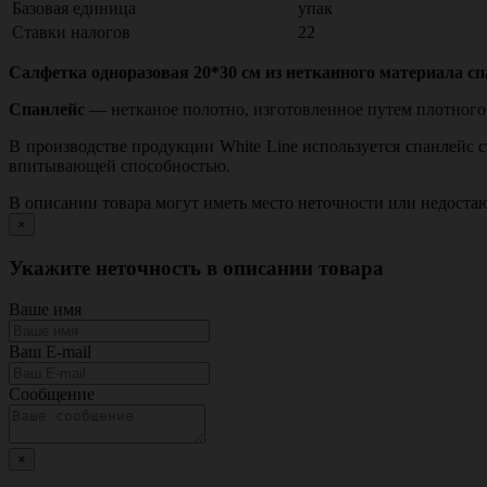
Базовая единица
упак
Ставки налогов
22
Салфетка одноразовая 20*30 см из нетканного материала спа
Спанлейс
— нетканое полотно, изготовленное путем плотного
В производстве продукции White Line используется спанлейс
впитывающей способностью.
В описании товара могут иметь место неточности или недост
×
Укажите неточность в описании товара
Ваше имя
Ваш E-mail
Сообщение
×