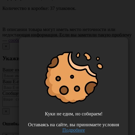
Количество в коробке: 37 упаковок.
В описании товара могут иметь место неточности или
недостающая информация. Если вы заметили такую проблему
—
сообщите нам
.
×
Укажите неточность в описании товара
Ваше имя
Ваш E-mail
Сообщение
×
Куки не едим, но собираем!
Ошибка
Оставаясь на сайте, вы принимаете условия
Подробнее