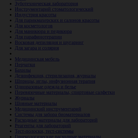
Зуботехническая лаборатория
Инструментарий стоматологический
Индустрия красоты
Для парикмахерских и салонов красоты
Для косметологов
Для маникюра и педикюра
Для парафинотерапии
Восковая депиляция и шугаринг
Для загара и солярия
Ветеринария
Медицинская мебель
Перчатки
Бахилы
Дезинфекция, стерилизация, журналы
Шприцы, иглы, инфузионная терапия
Одноразовые одежда и белье
Перевязочные материалы, спиртовые салфетки
Журналы
Шовные материалы
Медицинский инструментарий
Системы для забора биоматериалов
Расходные материалы для лабораторий
Реагенты для лабораторий
Тест-полоски, тест-системы
Гинекологические расходные материалы