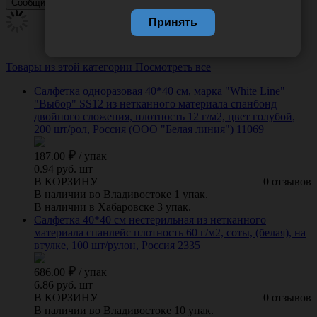
Принять
Товары из этой категории
Посмотреть все
Салфетка одноразовая 40*40 см, марка "White Line"
"Выбор" SS12 из нетканного материала спанбонд
двойного сложения, плотность 12 г/м2, цвет голубой,
200 шт/рол, Россия (ООО "Белая линия") 11069
187.00
/
упак
0.94 руб. шт
В КОРЗИНУ
0 отзывов
В наличии во Владивостоке 1 упак.
В наличии в Хабаровске 3 упак.
Салфетка 40*40 см нестерильная из нетканного
материала спанлейс плотность 60 г/м2, соты, (белая), на
втулке, 100 шт/рулон, Россия 2335
686.00
/
упак
6.86 руб. шт
В КОРЗИНУ
0 отзывов
В наличии во Владивостоке 10 упак.