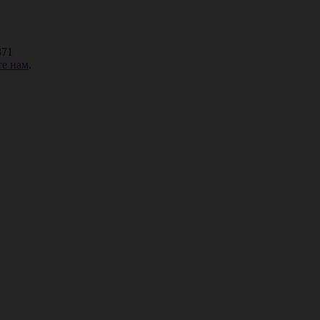
371
е нам
.