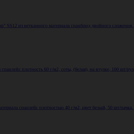
ор" SS12 из нетканного материала спанбонд двойного сложения, 
панлейс плотность 60 г/м2, соты, (белая), на втулке, 100 шт/ру
териала спанлейс плотностью 40 г/м2, цвет белый, 50 шт/пачка,