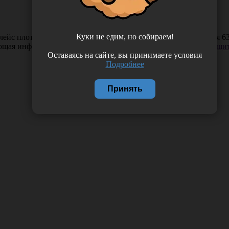
Куки не едим, но собираем!
йс плотность 50 г/м2 (белая) на втулке, 100 шт/рулон, Россия 6
ающая информация. Если вы заметили такую проблему —
сообщит
Оставаясь на сайте, вы принимаете условия
Подробнее
Принять