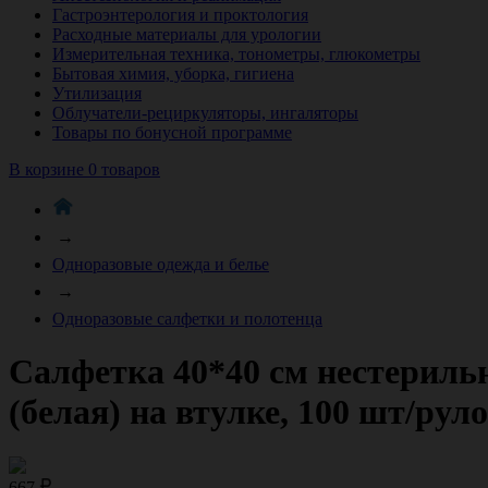
Гастроэнтерология и проктология
Расходные материалы для урологии
Измерительная техника, тонометры, глюкометры
Бытовая химия, уборка, гигиена
Утилизация
Облучатели-рециркуляторы, ингаляторы
Товары по бонусной программе
В корзине 0 товаров
→
Одноразовые одежда и белье
→
Одноразовые салфетки и полотенца
Салфетка 40*40 см нестерильн
(белая) на втулке, 100 шт/руло
667