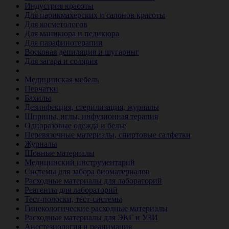
Индустрия красоты
Для парикмахерских и салонов красоты
Для косметологов
Для маникюра и педикюра
Для парафинотерапии
Восковая депиляция и шугаринг
Для загара и солярия
Ветеринария
Медицинская мебель
Перчатки
Бахилы
Дезинфекция, стерилизация, журналы
Шприцы, иглы, инфузионная терапия
Одноразовые одежда и белье
Перевязочные материалы, спиртовые салфетки
Журналы
Шовные материалы
Медицинский инструментарий
Системы для забора биоматериалов
Расходные материалы для лабораторий
Реагенты для лабораторий
Тест-полоски, тест-системы
Гинекологические расходные материалы
Расходные материалы для ЭКГ и УЗИ
Анестезиология и реанимация