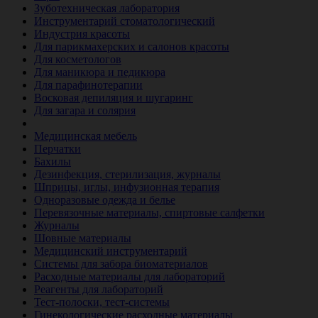
Зуботехническая лаборатория
Инструментарий стоматологический
Индустрия красоты
Для парикмахерских и салонов красоты
Для косметологов
Для маникюра и педикюра
Для парафинотерапии
Восковая депиляция и шугаринг
Для загара и солярия
Ветеринария
Медицинская мебель
Перчатки
Бахилы
Дезинфекция, стерилизация, журналы
Шприцы, иглы, инфузионная терапия
Одноразовые одежда и белье
Перевязочные материалы, спиртовые салфетки
Журналы
Шовные материалы
Медицинский инструментарий
Системы для забора биоматериалов
Расходные материалы для лабораторий
Реагенты для лабораторий
Тест-полоски, тест-системы
Гинекологические расходные материалы