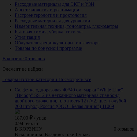
Расходные материалы для ЭКГ и УЗИ
Анестезиология и реанимация
Гастроэнтерология и проктология
Расходные материалы для урологии
Измерительная техника, тонометры, глюкометры
Бытовая химия, уборка, гигиена
Утилизация
Облучатели-рециркуляторы, ингаляторы
Товары по бонусной программе
В корзине 0 товаров
Элемент не найден
Товары из этой категории
Посмотреть все
Салфетка одноразовая 40*40 см, марка "White Line"
"Выбор" SS12 из нетканного материала спанбонд
двойного сложения, плотность 12 г/м2, цвет голубой,
200 шт/рол, Россия (ООО "Белая линия") 11069
187.00
/
упак
0.94 руб. шт
В КОРЗИНУ
0 отзывов
В наличии во Владивостоке 1 упак.