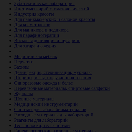
Зуботехническая лаборатория
Инструментарий стоматологический
Индустрия красоты
Для парикмахерских и салонов красоты
Для косметологов
Для маникюра и педикюра
Для парафинотерапии
Восковая депиляция и шугаринг
Для загара и солярия
Ветеринария
Медицинская мебель
Перчатки
Бахилы
Дезинфекция, стерилизация, журналы
Шприцы, иглы, инфузионная терапия
Одноразовые одежда и белье
Перевязочные материалы, спиртовые салфетки
Журналы
Шовные материалы
Медицинский инструментарий
Системы для забора биоматериалов
Расходные материалы для лабораторий
Реагенты для лабораторий
Тест-полоски, тест-системы
Гинекологические расходные материалы