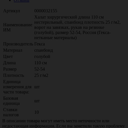
Отзывы
Артикул
0000032155
Халат хирургический длина 110 см
нестерильный, спанбонд плотность 25 г/м2,
Наименование
ворот на завязках, рукав на резинке
ИМ
(голубой), размер 52-54, Россия (Гекса-
нетканые материалы)
Производитель
Гекса
Материал
спанбонд
Цвет
голубой
Длина
110 см
Размер
52-54
Плотность
25 г/м2
Единица
измерения для
шт
части товара:
Базовая
шт
единица
Ставки
10
налогов
В описании товара могут иметь место неточности или
недостающая информация. Если вы заметили такую проблему