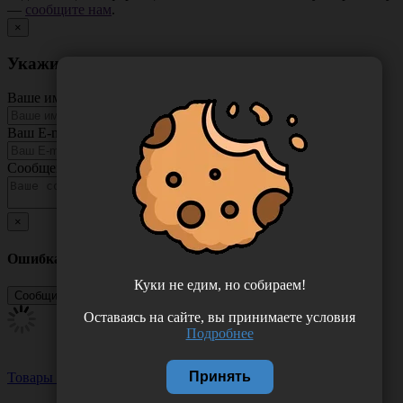
—
сообщите нам
.
×
Укажите неточность в описании товара
Ваше имя
Ваш E-mail
Сообщение
×
Ошибка
Куки не едим, но собираем!
Оставаясь на сайте, вы принимаете условия
Подробнее
Принять
Товары из этой категории
Посмотреть все