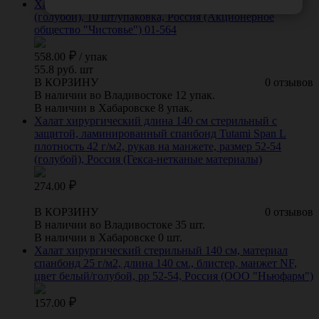
Халат "Кимоно", из нетканого материала спанбонд
(голубой), 10 шт/упаковка, Россия (Акционерное
общество "Чистовье") 01-564
558.00
/
упак
55.8 руб. шт
В КОРЗИНУ
0 отзывов
В наличии во Владивостоке 12 упак.
В наличии в Хабаровске 8 упак.
Халат хирургический длина 140 см стерильный с
защитой, ламинированный спанбонд Tutami Span L
плотность 42 г/м2, рукав на манжете, размер 52-54
(голубой), Россия (Гекса-нетканые материалы)
274.00
В КОРЗИНУ
0 отзывов
В наличии во Владивостоке 35 шт.
В наличии в Хабаровске 0 шт.
Халат хирургический стерильный 140 см, материал
спанбонд 25 г/м2, длина 140 см., блистер, манжет NF,
цвет белый/голубой, рр 52-54, Россия (ООО "Ньюфарм")
157.00