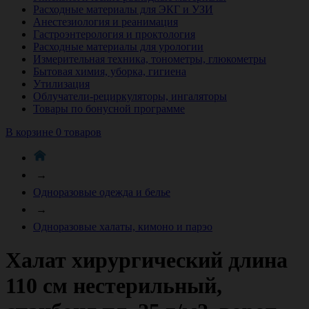
Расходные материалы для ЭКГ и УЗИ
Анестезиология и реанимация
Гастроэнтерология и проктология
Расходные материалы для урологии
Измерительная техника, тонометры, глюкометры
Бытовая химия, уборка, гигиена
Утилизация
Облучатели-рециркуляторы, ингаляторы
Товары по бонусной программе
В корзине 0 товаров
→
Одноразовые одежда и белье
→
Одноразовые халаты, кимоно и парэо
Халат хирургический длина
110 см нестерильный,