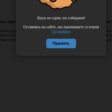
Куки не едим, но собираем!
ла, одноразовая 3-х слойная на резинке, цвет розовый, 50 ш
Оставаясь на сайте, вы принимаете условия
ндивидуальной защиты. Благодаря трем слоям нетканого гипоал
Подробнее
еспечивают комфортную носку. Крепко держится, не сползает и 
ающая информация. Если вы заметили такую проблему —
сообщит
Принять