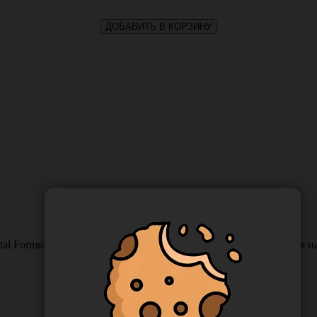
ДОБАВИТЬ В КОРЗИНУ
l Formula" из нетканного материала, одноразовая 3-х слойная н