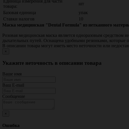
Единица измерения для части
шт
товара:
Базовая единица
упак
Ставки налогов
10
Маска медицинская "Dental Formula" из нетканного материа
Розовая медицинская маска является одноразовым средством и
дыхательных путей. Оснащена удобными резинками, которые об
В описании товара могут иметь место неточности или недост
×
Укажите неточность в описании товара
Ваше имя
Ваш E-mail
Сообщение
×
Ошибка