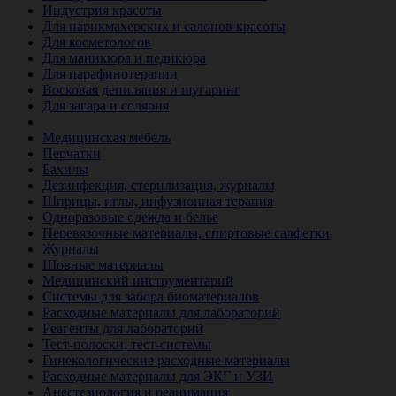
Индустрия красоты
Для парикмахерских и салонов красоты
Для косметологов
Для маникюра и педикюра
Для парафинотерапии
Восковая депиляция и шугаринг
Для загара и солярия
Ветеринария
Медицинская мебель
Перчатки
Бахилы
Дезинфекция, стерилизация, журналы
Шприцы, иглы, инфузионная терапия
Одноразовые одежда и белье
Перевязочные материалы, спиртовые салфетки
Журналы
Шовные материалы
Медицинский инструментарий
Системы для забора биоматериалов
Расходные материалы для лабораторий
Реагенты для лабораторий
Тест-полоски, тест-системы
Гинекологические расходные материалы
Расходные материалы для ЭКГ и УЗИ
Анестезиология и реанимация