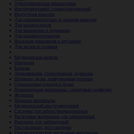
Зуботехническая лаборатория
Инструментарий стоматологический
Индустрия красоты
Для парикмахерских и салонов красоты
Для косметологов
Для маникюра и педикюра
Для парафинотерапии
Восковая депиляция и шугаринг
Для загара и солярия
Ветеринария
Медицинская мебель
Перчатки
Бахилы
Дезинфекция, стерилизация, журналы
Шприцы, иглы, инфузионная терапия
Одноразовые одежда и белье
Перевязочные материалы, спиртовые салфетки
Журналы
Шовные материалы
Медицинский инструментарий
Системы для забора биоматериалов
Расходные материалы для лабораторий
Реагенты для лабораторий
Тест-полоски, тест-системы
Гинекологические расходные материалы