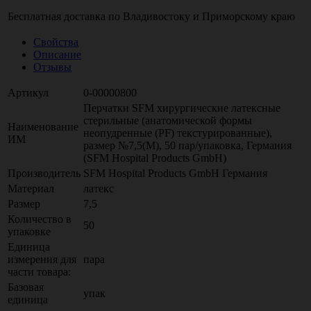
Бесплатная доставка по
Владивостоку
и
Приморскому краю
Свойства
Описание
Отзывы
Артикул
0-00000800
Перчатки SFM хирургические латексные
стерильные (анатомической формы
Наименование
неопудренные (PF) текстурированные),
ИМ
размер №7,5(M), 50 пар/упаковка, Германия
(SFM Hospital Products GmbH)
Производитель
SFM Hospital Products GmbH Германия
Материал
латекс
Размер
7,5
Количество в
50
упаковке
Единица
измерения для
пара
части товара:
Базовая
упак
единица