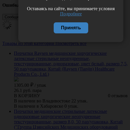
Ошибка
Оставаясь на сайте, вы принимаете условия
Подробнее
Принять
Товары из этой категории
Посмотреть все
Перчатки Raysen медицинские хирургические
латексные стерильные неопудренные,
текстурированные, одноразовые, цвет белый, размер 7,5,
50 пар/упаковка, Китай (Raysen (Tianjin) Healthcare
Products Co., Ltd.)
1305.00
/
упак
26.1 руб. пара
В КОРЗИНУ
0 отзывов
В наличии во Владивостоке 22 упак.
В наличии в Хабаровске 0 упак.
Перчатки медицинские стерильные латексные
одноразовые хирургические неопудренные
текстурированные, размер 8,0, 50 пар/упаковка, Китай
("Группа Цзянсийских Медицинских оборудований