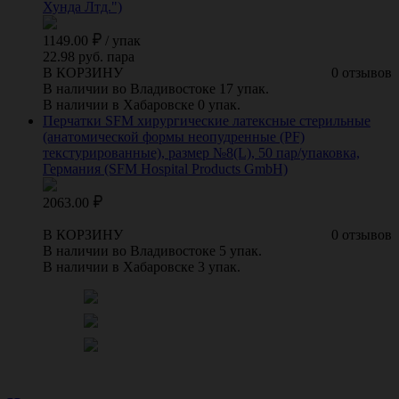
Хунда Лтд.")
1149.00
/
упак
22.98 руб. пара
В КОРЗИНУ
0 отзывов
В наличии во Владивостоке 17 упак.
В наличии в Хабаровске 0 упак.
Перчатки SFM хирургические латексные стерильные
(анатомической формы неопудренные (PF)
текстурированные), размер №8(L), 50 пар/упаковка,
Германия (SFM Hospital Products GmbH)
2063.00
В КОРЗИНУ
0 отзывов
В наличии во Владивостоке 5 упак.
В наличии в Хабаровске 3 упак.