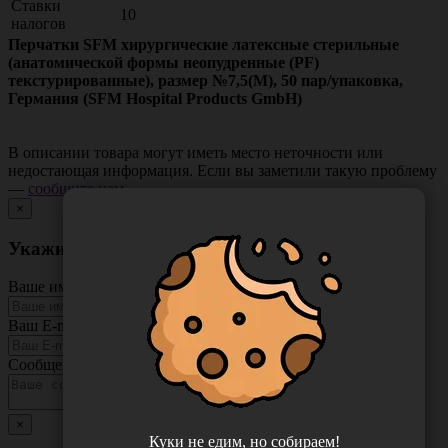
Ставки
10
налогов
Перчатки SFM хирургические латексные стерильные
(анатомической формы неопудренные (PF)
текстурированные), размер №7,5(M), 50 пар/упаковка,
Германия (SFM Hospital Products GmbH)
В описании товара могут иметь место неточности или
недостающая информация. Если вы заметили такую проблему
—
сообщите нам
.
×
Укажите неточность в описании товара
Ваше имя
Ваш E-mail
Сообщение
×
Куки не едим, но собираем!