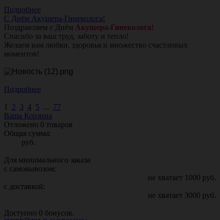
Подробнее
С Днём Акушера-Гинеколога!
Поздравляем с Днём
Акушера-Гинеколога!
Спасибо за ваш труд, заботу и тепло!
Желаем вам любви, здоровья и множество счастливых
моментов!
Подробнее
1
2
3
4
5
...
77
Ваша Корзина
Отложено
0
товаров
Общая сумма:
руб.
Для минимального заказа
с самовывозом:
не хватает
1000
руб.
с доставкой:
не хватает
3000
руб.
Доступно
0
бонусов.