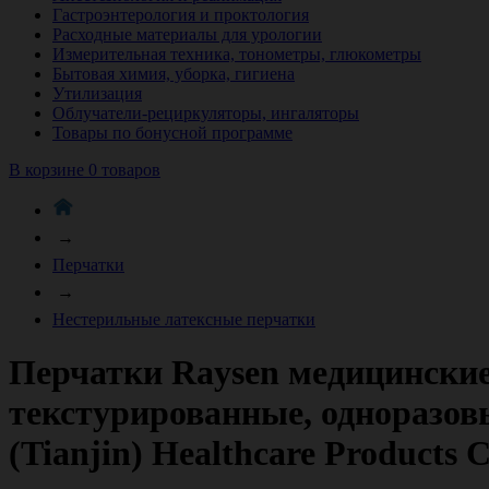
Гастроэнтерология и проктология
Расходные материалы для урологии
Измерительная техника, тонометры, глюкометры
Бытовая химия, уборка, гигиена
Утилизация
Облучатели-рециркуляторы, ингаляторы
Товары по бонусной программе
В корзине 0 товаров
→
Перчатки
→
Нестерильные латексные перчатки
Перчатки Raysen медицинские
текстурированные, одноразовы
(Tianjin) Healthcare Products C