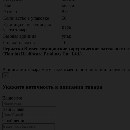
Цвет
белый
Размер
8,0
Количество в упаковке
50
Единица измерения для
пара
части товара:
Базовая единица
упак
Ставки налогов
10
Перчатки Raysen медицинские хирургические латексные стер
(Tianjin) Healthcare Products Co., Ltd.)
В описании товара могут иметь место неточности или недост
×
Укажите неточность в описании товара
Ваше имя
Ваш E-mail
Сообщение