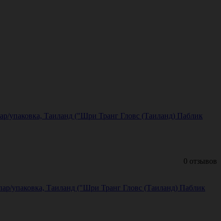
пар/упаковка, Таиланд ("Шри Транг Гловс (Таиланд) Паблик
0 отзывов
пар/упаковка, Таиланд ("Шри Транг Гловс (Таиланд) Паблик