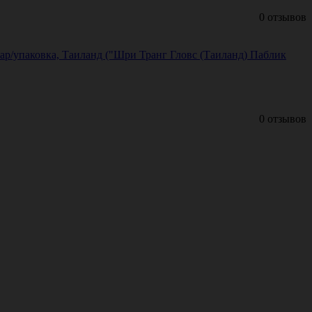
0 отзывов
пар/упаковка, Таиланд ("Шри Транг Гловс (Таиланд) Паблик
0 отзывов