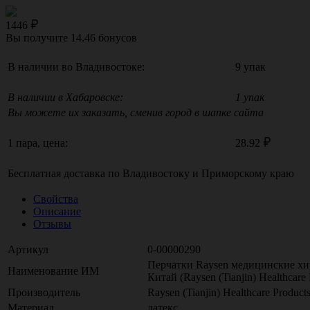
1446
Вы получите
14.46
бонусов
В наличии во Владивостоке:
9 упак
В наличии в Хабаровске:
1 упак
Вы можете их заказать, сменив город в шапке сайта
1 пара, цена:
28.92
Бесплатная доставка по
Владивостоку
и
Приморскому краю
Свойства
Описание
Отзывы
Артикул
0-00000290
Перчатки Raysen медицинские хир
Наименование ИМ
Китай (Raysen (Tianjin) Healthcare 
Производитель
Raysen (Tianjin) Healthcare Products
Материал
латекс