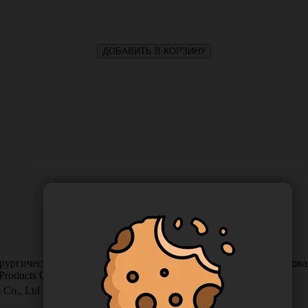
ДОБАВИТЬ В КОРЗИНУ
ургические латексные стерильные неопудренные, текстурированн
Products Co., Ltd.)
 Co., Ltd