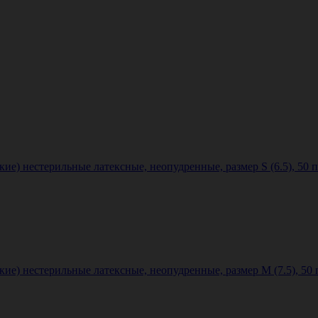
е) нестерильные латексные, неопудренные, размер S (6.5), 50 
ие) нестерильные латексные, неопудренные, размер M (7.5), 50 