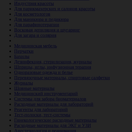
Индустрия красоты
Для парикмахерских и салонов красоты
Для косметологов
Для маникюра и педикюра
Для парафинотерапии
Восковая депиляция и шугаринг
Для загара и солярия
Ветеринария
Медицинская мебель
Перчатки
Бахилы
Дезинфекция, стерилизация, журналы
Шприцы, иглы, инфузионная терапия
Одноразовые одежда и белье
Перевязочные материалы, спиртовые салфетки
Журналы
Шовные материалы
Медицинский инструментарий
Системы для забора биоматериалов
Расходные материалы для лабораторий
Реагенты для лабораторий
Тест-полоски, тест-системы
Гинекологические расходные материалы
Расходные материалы для ЭКГ и УЗИ
Анестезиология и реанимация