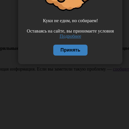
Куки не едим, но собираем!
Оставаясь на сайте, вы принимаете условия
Подробнее
ильные неопудренные, текстурированные, одноразовые, цвет 
Принять
ающая информация. Если вы заметили такую проблему —
сообщит