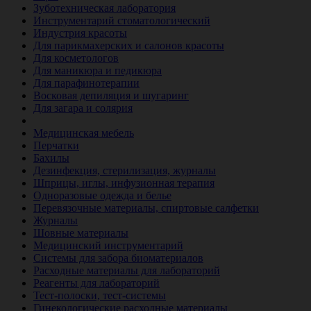
Зуботехническая лаборатория
Инструментарий стоматологический
Индустрия красоты
Для парикмахерских и салонов красоты
Для косметологов
Для маникюра и педикюра
Для парафинотерапии
Восковая депиляция и шугаринг
Для загара и солярия
Ветеринария
Медицинская мебель
Перчатки
Бахилы
Дезинфекция, стерилизация, журналы
Шприцы, иглы, инфузионная терапия
Одноразовые одежда и белье
Перевязочные материалы, спиртовые салфетки
Журналы
Шовные материалы
Медицинский инструментарий
Системы для забора биоматериалов
Расходные материалы для лабораторий
Реагенты для лабораторий
Тест-полоски, тест-системы
Гинекологические расходные материалы