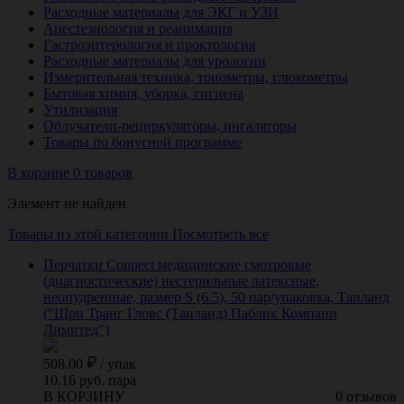
Расходные материалы для ЭКГ и УЗИ
Анестезиология и реанимация
Гастроэнтерология и проктология
Расходные материалы для урологии
Измерительная техника, тонометры, глюкометры
Бытовая химия, уборка, гигиена
Утилизация
Облучатели-рециркуляторы, ингаляторы
Товары по бонусной программе
В корзине 0 товаров
Элемент не найден
Товары из этой категории
Посмотреть все
Перчатки Connect медицинские смотровые
(диагностические) нестерильные латексные,
неопудренные, размер S (6.5), 50 пар/упаковка, Таиланд
("Шри Транг Гловс (Таиланд) Паблик Компани
Лимитед")
508.00
/
упак
10.16 руб. пара
В КОРЗИНУ
0 отзывов