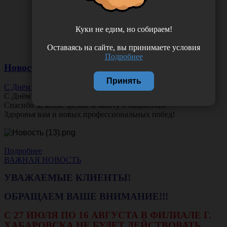
Куки не едим, но собираем!
Оставаясь на сайте, вы принимаете условия
Подробнее
Новости
Принять
С Днём Офтальмолога!
С Днём
Офтальмолога
!
Спасибо за ясное зрение и заботу о пациентах.
Здоровья вам и новых профессиональных побед!
Подробнее
ВАЖНАЯ НОВОСТЬ
УВАЖАЕМЫЕ КЛИЕНТЫ!
ОБРАЩАЕМ ВАШЕ ВНИМАНИЕ!!!
С 27 ИЮЛЯ ПО 16 АВГУСТА В ФИЛИАЛЕ Г.
ХАБАРОВСКА НЕ БУДЕТ ДЕЙСТВОВАТЬ