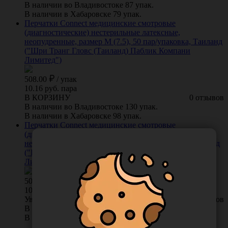
В наличии во Владивостоке 87 упак.
В наличии в Хабаровске 79 упак.
Перчатки Connect медицинские смотровые
(диагностические) нестерильные латексные,
неопудренные, размер M (7.5), 50 пар/упаковка, Таиланд
("Шри Транг Гловс (Таиланд) Паблик Компани
Лимитед")
508.00
/
упак
10.16 руб. пара
В КОРЗИНУ
0 отзывов
В наличии во Владивостоке 130 упак.
В наличии в Хабаровске 98 упак.
Перчатки Connect медицинские смотровые
(диагностические) нестерильные латексные,
неопудренные, размер L (8.5), 50 пар/упаковка, Таиланд
("Шри Транг Гловс (Таиланд) Паблик Компани
Лимитед")
508.00
/
упак
10.16 руб. пара
Уведомить о поступлении
0 отзывов
В наличии во Владивостоке 0 упак.
В наличии в Хабаровске 49 упак.