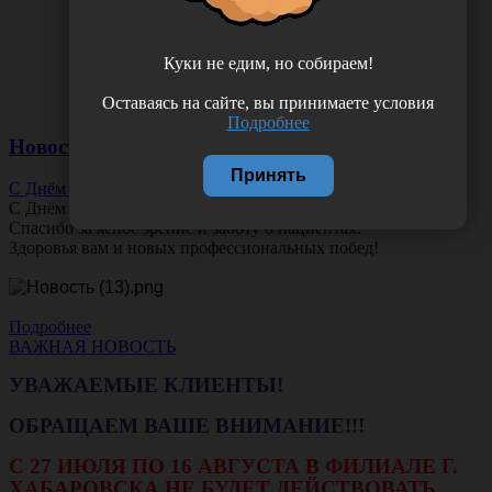
Куки не едим, но собираем!
Оставаясь на сайте, вы принимаете условия
Подробнее
Новости
Принять
С Днём Офтальмолога!
С Днём
Офтальмолога
!
Спасибо за ясное зрение и заботу о пациентах.
Здоровья вам и новых профессиональных побед!
Подробнее
ВАЖНАЯ НОВОСТЬ
УВАЖАЕМЫЕ КЛИЕНТЫ!
ОБРАЩАЕМ ВАШЕ ВНИМАНИЕ!!!
С 27 ИЮЛЯ ПО 16 АВГУСТА В ФИЛИАЛЕ Г.
ХАБАРОВСКА НЕ БУДЕТ ДЕЙСТВОВАТЬ