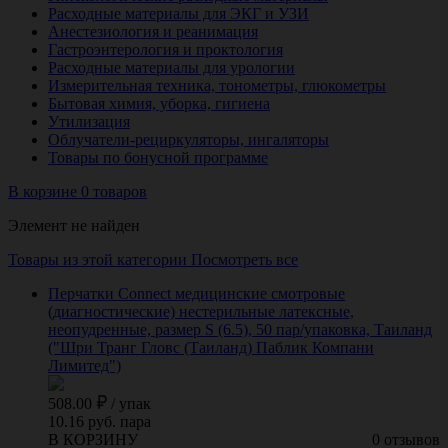
Расходные материалы для ЭКГ и УЗИ
Анестезиология и реанимация
Гастроэнтерология и проктология
Расходные материалы для урологии
Измерительная техника, тонометры, глюкометры
Бытовая химия, уборка, гигиена
Утилизация
Облучатели-рециркуляторы, ингаляторы
Товары по бонусной программе
В корзине 0 товаров
Элемент не найден
Товары из этой категории
Посмотреть все
Перчатки Connect медицинские смотровые
(диагностические) нестерильные латексные,
неопудренные, размер S (6.5), 50 пар/упаковка, Таиланд
("Шри Транг Гловс (Таиланд) Паблик Компани
Лимитед")
508.00
/
упак
10.16 руб. пара
В КОРЗИНУ
0 отзывов