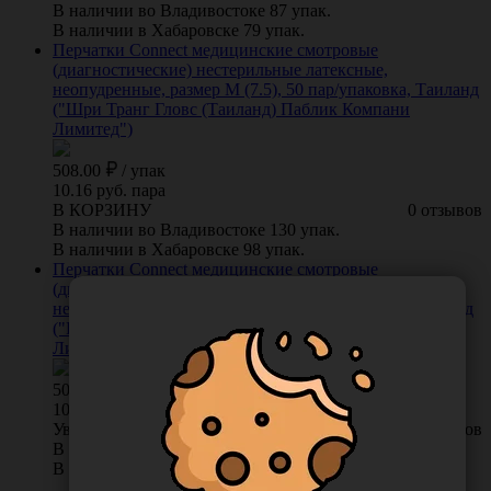
В наличии во Владивостоке 87 упак.
В наличии в Хабаровске 79 упак.
Перчатки Connect медицинские смотровые
(диагностические) нестерильные латексные,
неопудренные, размер M (7.5), 50 пар/упаковка, Таиланд
("Шри Транг Гловс (Таиланд) Паблик Компани
Лимитед")
508.00
/
упак
10.16 руб. пара
В КОРЗИНУ
0 отзывов
В наличии во Владивостоке 130 упак.
В наличии в Хабаровске 98 упак.
Перчатки Connect медицинские смотровые
(диагностические) нестерильные латексные,
неопудренные, размер L (8.5), 50 пар/упаковка, Таиланд
("Шри Транг Гловс (Таиланд) Паблик Компани
Лимитед")
508.00
/
упак
10.16 руб. пара
Уведомить о поступлении
0 отзывов
В наличии во Владивостоке 0 упак.
В наличии в Хабаровске 49 упак.