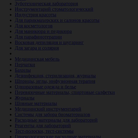
Зуботехническая лаборатория
Инструментарий стоматологический
Индустрия красоты
Для парикмахерских и салонов красоты
Для косметологов
Для маникюра и педикюра
Для парафинотерапии
Восковая депиляция и шугаринг
Для загара и солярия
Ветеринария
Медицинская мебель
Перчатки
Бахилы
Дезинфекция, стерилизация, журналы
Шприцы, иглы, инфузионная терапия
Одноразовые одежда и белье
Перевязочные материалы, спиртовые салфетки
Журналы
Шовные материалы
Медицинский инструментарий
Системы для забора биоматериалов
Расходные материалы для лабораторий
Реагенты для лабораторий
Тест-полоски, тест-системы
Гинекологические расходные материалы