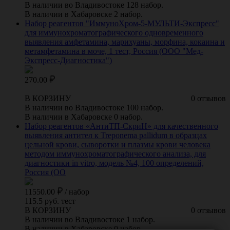
В наличии во Владивостоке 128 набор.
В наличии в Хабаровске 2 набор.
Набор реагентов "ИммуноХром-5-МУЛЬТИ-Экспресс"
для иммунохроматографического одновременного
выявления амфетамина, марихуаны, морфина, кокаина и
метамфетамина в моче, 1 тест, Россия (ООО "Мед-
Экспресс-Диагностика")
270.00
В КОРЗИНУ
0 отзывов
В наличии во Владивостоке 100 набор.
В наличии в Хабаровске 0 набор.
Набор реагентов «АнтиТП-СкриН» для качественного
выявления антител к Treponema pallidum в образцах
цельной крови, сыворотки и плазмы крови человека
методом иммунохроматографического анализа, для
диагностики in vitro, модель №4, 100 определений,
Россия (ОО
11550.00
/
набор
115.5 руб. тест
В КОРЗИНУ
0 отзывов
В наличии во Владивостоке 1 набор.
В наличии в Хабаровске 0 набор.