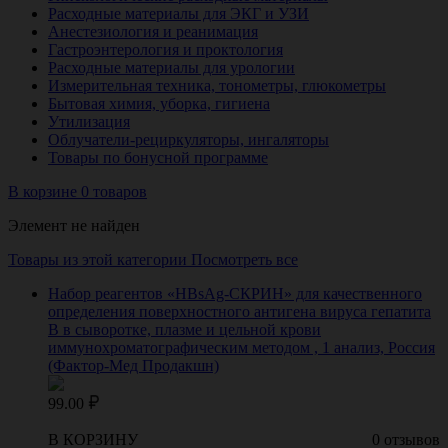
Расходные материалы для ЭКГ и УЗИ
Анестезиология и реанимация
Гастроэнтерология и проктология
Расходные материалы для урологии
Измерительная техника, тонометры, глюкометры
Бытовая химия, уборка, гигиена
Утилизация
Облучатели-рециркуляторы, ингаляторы
Товары по бонусной программе
В корзине 0 товаров
Элемент не найден
Товары из этой категории
Посмотреть все
Набор реагентов «HBsAg-СКРИН» для качественного
определения поверхностного антигена вируса гепатита
В в сыворотке, плазме и цельной крови
иммунохроматографическим методом , 1 анализ, Россия
(Фактор-Мед Продакшн)
99.00
В КОРЗИНУ
0 отзывов