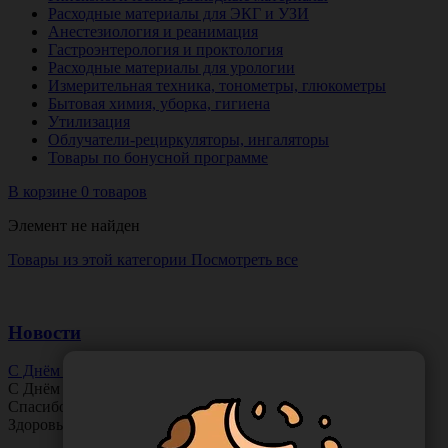
Расходные материалы для ЭКГ и УЗИ
Анестезиология и реанимация
Гастроэнтерология и проктология
Расходные материалы для урологии
Измерительная техника, тонометры, глюкометры
Бытовая химия, уборка, гигиена
Утилизация
Облучатели-рециркуляторы, ингаляторы
Товары по бонусной программе
В корзине 0 товаров
Элемент не найден
Товары из этой категории
Посмотреть все
Новости
С Днём Офтальмолога!
С Днём
Офтальмолога
!
Спасибо за ясное зрение и заботу о пациентах.
Здоровья вам и новых профессиональных побед!