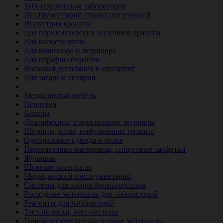
Зуботехническая лаборатория
Инструментарий стоматологический
Индустрия красоты
Для парикмахерских и салонов красоты
Для косметологов
Для маникюра и педикюра
Для парафинотерапии
Восковая депиляция и шугаринг
Для загара и солярия
Ветеринария
Медицинская мебель
Перчатки
Бахилы
Дезинфекция, стерилизация, журналы
Шприцы, иглы, инфузионная терапия
Одноразовые одежда и белье
Перевязочные материалы, спиртовые салфетки
Журналы
Шовные материалы
Медицинский инструментарий
Системы для забора биоматериалов
Расходные материалы для лабораторий
Реагенты для лабораторий
Тест-полоски, тест-системы
Гинекологические расходные материалы