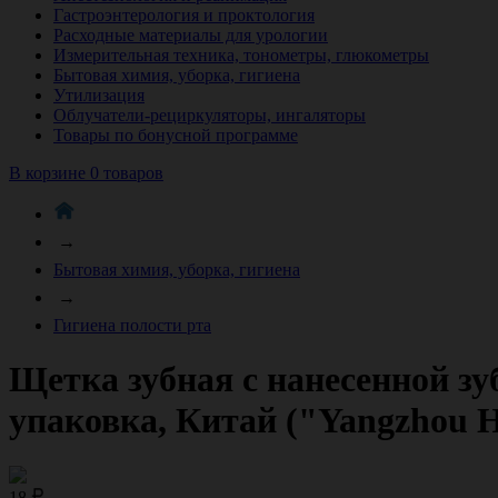
Гастроэнтерология и проктология
Расходные материалы для урологии
Измерительная техника, тонометры, глюкометры
Бытовая химия, уборка, гигиена
Утилизация
Облучатели-рециркуляторы, ингаляторы
Товары по бонусной программе
В корзине 0 товаров
→
Бытовая химия, уборка, гигиена
→
Гигиена полости рта
Щетка зубная c нанесенной зу
упаковка, Китай ("Yangzhou Ho
18