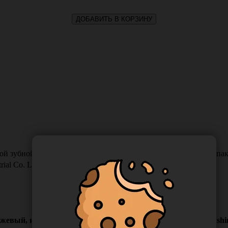
ДОБАВИТЬ В КОРЗИНУ
й зубной пастой Sherbet, цвет оранжевый, индивидуальная упаков
rial Co. Ltd
нжевый, индивидуальная упаковка, Китай ("Yangzhou Holyshine