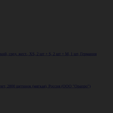
ий, сред. жест., XS, 2 шт + S, 2 шт + M, 1 шт, Германия
 лет, 2800 щетинок (мягкая), Россия (ООО "Орапро")