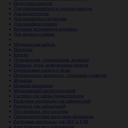
Индустрия красоты
Для парикмахерских и салонов красоты
Для косметологов
Для маникюра и педикюра
Для парафинотерапии
Восковая депиляция и шугаринг
Для загара и солярия
Ветеринария
Медицинская мебель
Перчатки
Бахилы
Дезинфекция, стерилизация, журналы
Шприцы, иглы, инфузионная терапия
Одноразовые одежда и белье
Перевязочные материалы, спиртовые салфетки
Журналы
Шовные материалы
Медицинский инструментарий
Системы для забора биоматериалов
Расходные материалы для лабораторий
Реагенты для лабораторий
Тест-полоски, тест-системы
Гинекологические расходные материалы
Расходные материалы для ЭКГ и УЗИ
Анестезиология и реанимация