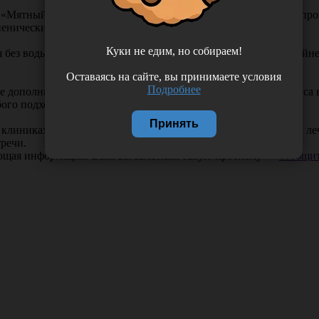
ом «Мятный мусс» предназначены для проведения ежедневных пр
иенический пакетик с маркировкой.
Куки не едим, но собираем!
я без воды - лишь посредством слюнного смачивания. Это крайне
Оставаясь на сайте, вы принимаете условия
Подробнее
 дополнительные средства не требуются. После первого сеанса в
ого подходящего средства по 2 минуты дважды в день.
Принять
клиниках для индивидуального применения перед осмотром, лече
тречи.
ающая информация. Если вы заметили такую проблему —
сообщит