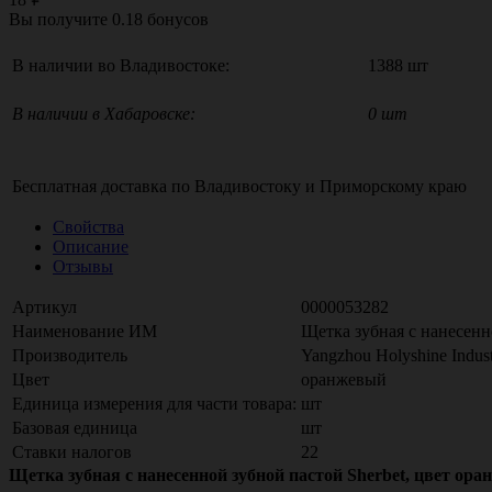
Вы получите
0.18
бонусов
В наличии во Владивостоке:
1388 шт
В наличии в Хабаровске:
0 шт
Бесплатная доставка по
Владивостоку
и
Приморскому краю
Свойства
Описание
Отзывы
Артикул
0000053282
Наименование ИМ
Щетка зубная c нанесенно
Производитель
Yangzhou Holyshine Indust
Цвет
оранжевый
Единица измерения для части товара:
шт
Базовая единица
шт
Ставки налогов
22
Щетка зубная c нанесенной зубной пастой Sherbet, цвет ора