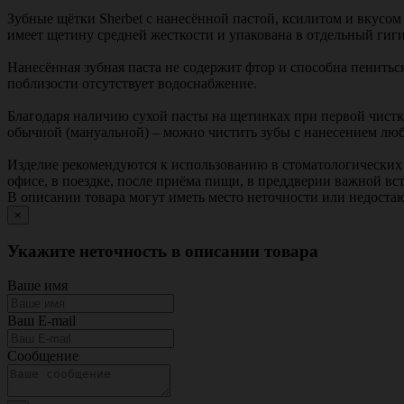
Зубные щётки Sherbet с нанесённой пастой, ксилитом и вкус
имеет щетину средней жесткости и упакована в отдельный гиг
Нанесённая зубная паста не содержит фтор и способна пенитьс
поблизости отсутствует водоснабжение.
Благодаря наличию сухой пасты на щетинках при первой чистке
обычной (мануальной) – можно чистить зубы с нанесением люб
Изделие рекомендуются к использованию в стоматологических 
офисе, в поездке, после приёма пищи, в преддверии важной вс
В описании товара могут иметь место неточности или недост
×
Укажите неточность в описании товара
Ваше имя
Ваш E-mail
Сообщение