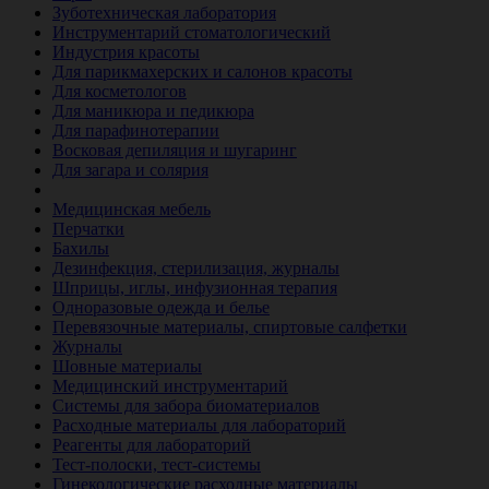
Зуботехническая лаборатория
Инструментарий стоматологический
Индустрия красоты
Для парикмахерских и салонов красоты
Для косметологов
Для маникюра и педикюра
Для парафинотерапии
Восковая депиляция и шугаринг
Для загара и солярия
Ветеринария
Медицинская мебель
Перчатки
Бахилы
Дезинфекция, стерилизация, журналы
Шприцы, иглы, инфузионная терапия
Одноразовые одежда и белье
Перевязочные материалы, спиртовые салфетки
Журналы
Шовные материалы
Медицинский инструментарий
Системы для забора биоматериалов
Расходные материалы для лабораторий
Реагенты для лабораторий
Тест-полоски, тест-системы
Гинекологические расходные материалы