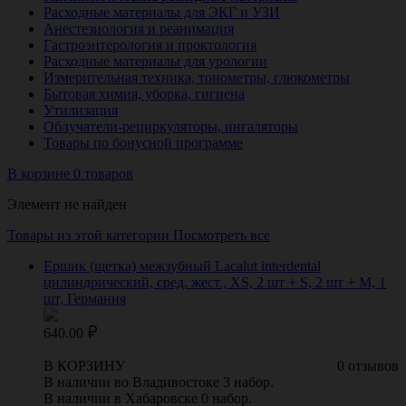
Расходные материалы для ЭКГ и УЗИ
Анестезиология и реанимация
Гастроэнтерология и проктология
Расходные материалы для урологии
Измерительная техника, тонометры, глюкометры
Бытовая химия, уборка, гигиена
Утилизация
Облучатели-рециркуляторы, ингаляторы
Товары по бонусной программе
В корзине 0 товаров
Элемент не найден
Товары из этой категории
Посмотреть все
Ершик (щетка) межзубный Lacalut interdental
цилиндрический, сред. жест., XS, 2 шт + S, 2 шт + M, 1
шт, Германия
640.00
В КОРЗИНУ
0 отзывов
В наличии во Владивостоке 3 набор.
В наличии в Хабаровске 0 набор.