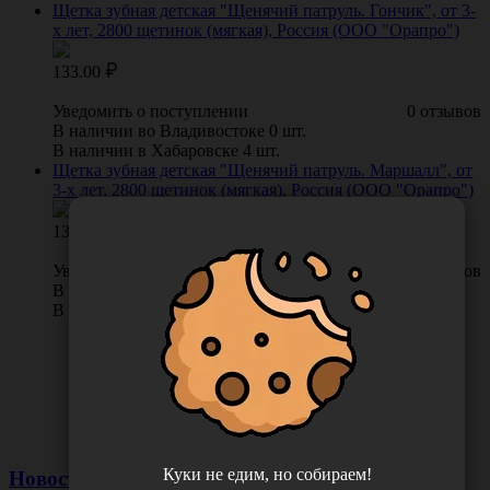
Щетка зубная детская "Щенячий патруль. Гончик", от 3-
х лет, 2800 щетинок (мягкая), Россия (ООО "Орапро")
133.00
Уведомить о поступлении
0 отзывов
В наличии во Владивостоке 0 шт.
В наличии в Хабаровске 4 шт.
Щетка зубная детская "Щенячий патруль. Маршалл", от
3-х лет, 2800 щетинок (мягкая), Россия (ООО "Орапро")
133.00
Уведомить о поступлении
0 отзывов
В наличии во Владивостоке 0 шт.
В наличии в Хабаровске 4 шт.
Куки не едим, но собираем!
Новости