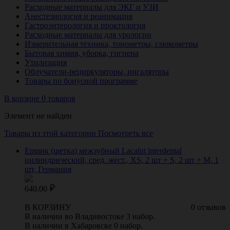
Расходные материалы для ЭКГ и УЗИ
Анестезиология и реанимация
Гастроэнтерология и проктология
Расходные материалы для урологии
Измерительная техника, тонометры, глюкометры
Бытовая химия, уборка, гигиена
Утилизация
Облучатели-рециркуляторы, ингаляторы
Товары по бонусной программе
В корзине 0 товаров
Элемент не найден
Товары из этой категории
Посмотреть все
Ершик (щетка) межзубный Lacalut interdental
цилиндрический, сред. жест., XS, 2 шт + S, 2 шт + M, 1
шт, Германия
640.00
В КОРЗИНУ
0 отзывов
В наличии во Владивостоке 3 набор.
В наличии в Хабаровске 0 набор.