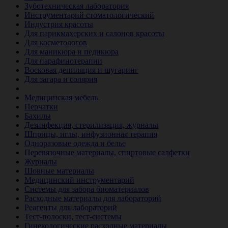
Зуботехническая лаборатория
Инструментарий стоматологический
Индустрия красоты
Для парикмахерских и салонов красоты
Для косметологов
Для маникюра и педикюра
Для парафинотерапии
Восковая депиляция и шугаринг
Для загара и солярия
Ветеринария
Медицинская мебель
Перчатки
Бахилы
Дезинфекция, стерилизация, журналы
Шприцы, иглы, инфузионная терапия
Одноразовые одежда и белье
Перевязочные материалы, спиртовые салфетки
Журналы
Шовные материалы
Медицинский инструментарий
Системы для забора биоматериалов
Расходные материалы для лабораторий
Реагенты для лабораторий
Тест-полоски, тест-системы
Гинекологические расходные материалы