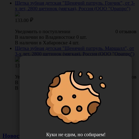
Щетка зубная детская "Щенячий патруль. Гончик", от 3-
х лет, 2800 щетинок (мягкая), Россия (ООО "Орапро")
133.00
Уведомить о поступлении
0 отзывов
В наличии во Владивостоке 0 шт.
В наличии в Хабаровске 4 шт.
Щетка зубная детская "Щенячий патруль. Маршалл", от
3-х лет, 2800 щетинок (мягкая), Россия (ООО "Орапро")
133.00
Уведомить о поступлении
0 отзывов
В наличии во Владивостоке 0 шт.
В наличии в Хабаровске 4 шт.
Куки не едим, но собираем!
Новости