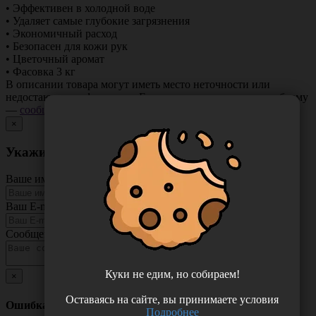
• Эффективен в холодной воде
• Удаляет самые глубокие загрязнения
• Экономичный расход
• Безопасен для кожи рук
• Цветочный аромат
• Фасовка 3 кг
В описании товара могут иметь место неточности или
недостающая информация. Если вы заметили такую проблему
—
сообщите нам
.
×
Укажите неточность в описании товара
Ваше имя
Ваш E-mail
Сообщение
Куки не едим, но собираем!
×
Оставаясь на сайте, вы принимаете условия
Ошибка
Подробнее