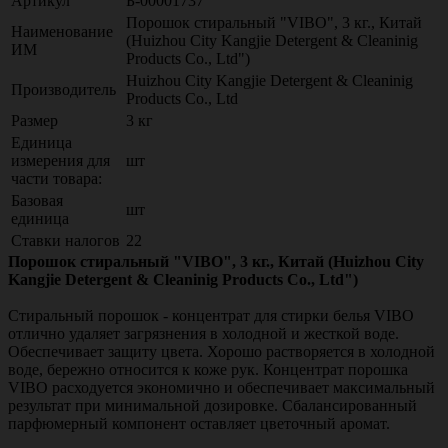
Артикул
Б-00001737
Порошок стиральный "VIBO", 3 кг., Китай
Наименование
(Huizhou City Kangjie Detergent & Cleaninig
ИМ
Products Co., Ltd")
Huizhou City Kangjie Detergent & Cleaninig
Производитель
Products Co., Ltd
Размер
3 кг
Единица
измерения для
шт
части товара:
Базовая
шт
единица
Ставки налогов
22
Порошок стиральный "VIBO", 3 кг., Китай (Huizhou City
Kangjie Detergent & Cleaninig Products Co., Ltd")
Стиральный порошок - концентрат для стирки белья VIBO
отлично удаляет загрязнения в холодной и жесткой воде.
Обеспечивает защиту цвета. Хорошо растворяется в холодной
воде, бережно относится к коже рук. Концентрат порошка
VIBO расходуется экономично и обеспечивает максимальный
результат при минимальной дозировке. Сбалансированный
парфюмерный компонент оставляет цветочный аромат.