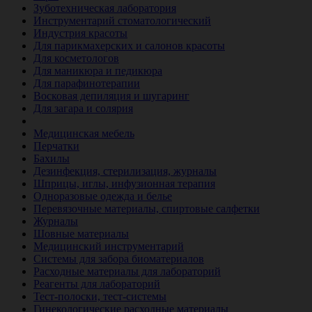
Зуботехническая лаборатория
Инструментарий стоматологический
Индустрия красоты
Для парикмахерских и салонов красоты
Для косметологов
Для маникюра и педикюра
Для парафинотерапии
Восковая депиляция и шугаринг
Для загара и солярия
Ветеринария
Медицинская мебель
Перчатки
Бахилы
Дезинфекция, стерилизация, журналы
Шприцы, иглы, инфузионная терапия
Одноразовые одежда и белье
Перевязочные материалы, спиртовые салфетки
Журналы
Шовные материалы
Медицинский инструментарий
Системы для забора биоматериалов
Расходные материалы для лабораторий
Реагенты для лабораторий
Тест-полоски, тест-системы
Гинекологические расходные материалы