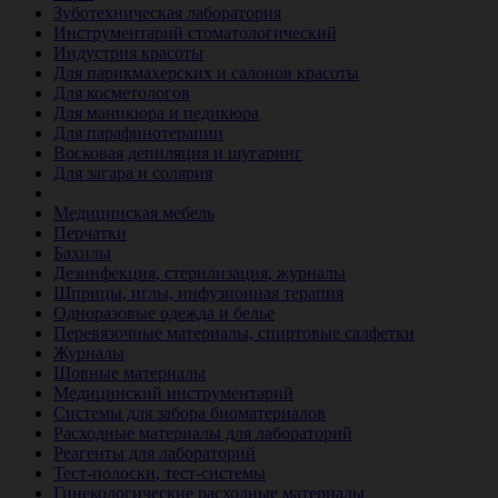
Зуботехническая лаборатория
Инструментарий стоматологический
Индустрия красоты
Для парикмахерских и салонов красоты
Для косметологов
Для маникюра и педикюра
Для парафинотерапии
Восковая депиляция и шугаринг
Для загара и солярия
Ветеринария
Медицинская мебель
Перчатки
Бахилы
Дезинфекция, стерилизация, журналы
Шприцы, иглы, инфузионная терапия
Одноразовые одежда и белье
Перевязочные материалы, спиртовые салфетки
Журналы
Шовные материалы
Медицинский инструментарий
Системы для забора биоматериалов
Расходные материалы для лабораторий
Реагенты для лабораторий
Тест-полоски, тест-системы
Гинекологические расходные материалы