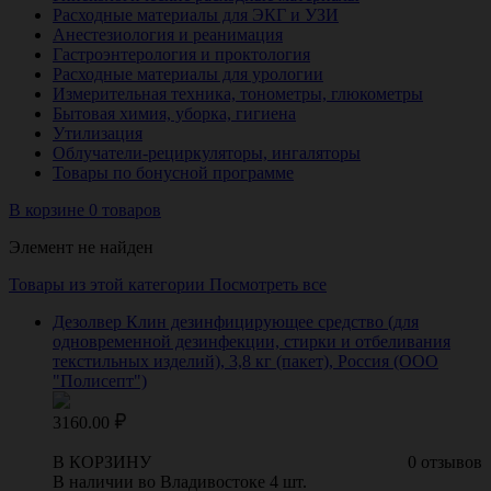
Расходные материалы для ЭКГ и УЗИ
Анестезиология и реанимация
Гастроэнтерология и проктология
Расходные материалы для урологии
Измерительная техника, тонометры, глюкометры
Бытовая химия, уборка, гигиена
Утилизация
Облучатели-рециркуляторы, ингаляторы
Товары по бонусной программе
В корзине 0 товаров
Элемент не найден
Товары из этой категории
Посмотреть все
Дезолвер Клин дезинфицирующее средство (для
одновременной дезинфекции, стирки и отбеливания
текстильных изделий), 3,8 кг (пакет), Россия (ООО
"Полисепт")
3160.00
В КОРЗИНУ
0 отзывов
В наличии во Владивостоке 4 шт.