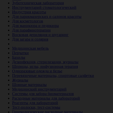
Зуботехническая лаборатория
Инструментарий стоматологический
Индустрия красоты
Для парикмахерских и салонов красоты
Для косметологов
Для маникюра и педикюра
Для парафинотерапии
Восковая депиляция и шугаринг
Для загара и солярия
Ветеринария
Медицинская мебель
Перчатки
Бахилы
Дезинфекция, стерилизация, журналы
Шприцы, иглы, инфузионная терапия
Одноразовые одежда и белье
Перевязочные материалы, спиртовые салфетки
Журналы
Шовные материалы
Медицинский инструментарий
Системы для забора биоматериалов
Расходные материалы для лабораторий
Реагенты для лабораторий
Тест-полоски, тест-системы
Гинекологические расходные материалы