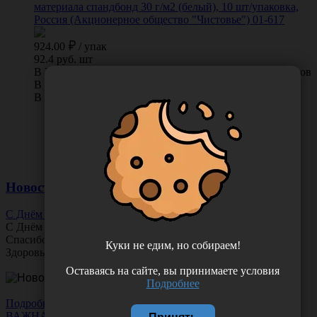
материала спандбонд 30 г/м2 (белый), 10 шт/упаковка,
Россия (Акционерное общество "Чистовье") 01-617
924.00
/
упак
92.4 руб. шт
В КОРЗИНУ
0 отзывов
В наличии во Владивостоке 8 упак.
В наличии в Хабаровске 24 упак.
Новости
С Днём Офтальмолога!
С Днём
Офтальмолога
!
Спасибо за ясное зрение и заботу о пациентах.
Куки не едим, но собираем!
Здоровья вам и новых профессиональных побед!
Оставаясь на сайте, вы принимаете условия
Подробнее
Подробнее
ВАЖНАЯ НОВОСТЬ