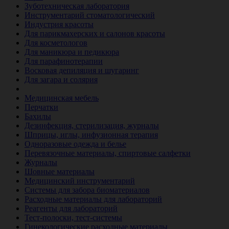
Зуботехническая лаборатория
Инструментарий стоматологический
Индустрия красоты
Для парикмахерских и салонов красоты
Для косметологов
Для маникюра и педикюра
Для парафинотерапии
Восковая депиляция и шугаринг
Для загара и солярия
Ветеринария
Медицинская мебель
Перчатки
Бахилы
Дезинфекция, стерилизация, журналы
Шприцы, иглы, инфузионная терапия
Одноразовые одежда и белье
Перевязочные материалы, спиртовые салфетки
Журналы
Шовные материалы
Медицинский инструментарий
Системы для забора биоматериалов
Расходные материалы для лабораторий
Реагенты для лабораторий
Тест-полоски, тест-системы
Гинекологические расходные материалы