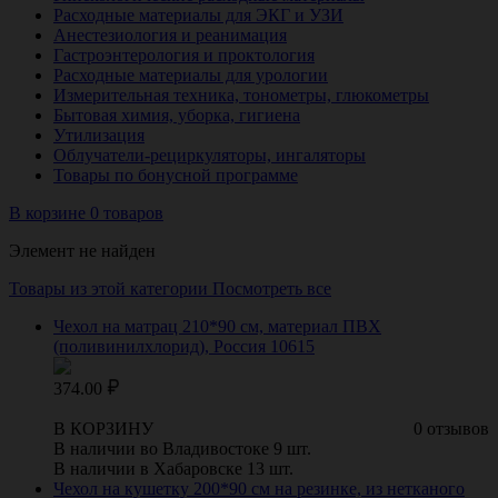
Расходные материалы для ЭКГ и УЗИ
Анестезиология и реанимация
Гастроэнтерология и проктология
Расходные материалы для урологии
Измерительная техника, тонометры, глюкометры
Бытовая химия, уборка, гигиена
Утилизация
Облучатели-рециркуляторы, ингаляторы
Товары по бонусной программе
В корзине 0 товаров
Элемент не найден
Товары из этой категории
Посмотреть все
Чехол на матрац 210*90 см, материал ПВХ
(поливинилхлорид), Россия 10615
374.00
В КОРЗИНУ
0 отзывов
В наличии во Владивостоке 9 шт.
В наличии в Хабаровске 13 шт.
Чехол на кушетку 200*90 см на резинке, из нетканого