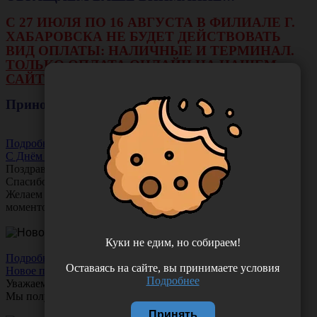
С 27 ИЮЛЯ ПО 16 АВГУСТА В ФИЛИАЛЕ Г.
ХАБАРОВСКА НЕ БУДЕТ ДЕЙСТВОВАТЬ
ВИД ОПЛАТЫ: НАЛИЧНЫЕ И ТЕРМИНАЛ.
ТОЛЬКО ОПЛАТА ОНЛАЙН НА НАШЕМ
САЙТЕ ИЛИ ЧЕРЕЗ РАСЧЕТНЫЙ СЧЕТ.
Приносим свои извинения!
Подробнее
С Днём Акушера-Гинеколога!
Поздравляем с Днём
Акушера-Гинеколога!
Спасибо за ваш труд, заботу и тепло!
Желаем вам любви, здоровья и множество счастливых
моментов!
Куки не едим, но собираем!
Подробнее
Оставаясь на сайте, вы принимаете условия
Новое поступление!
Подробнее
Уважаемые клиенты!
Мы получили новое поступление шприцев
Comfy Touch
Принять