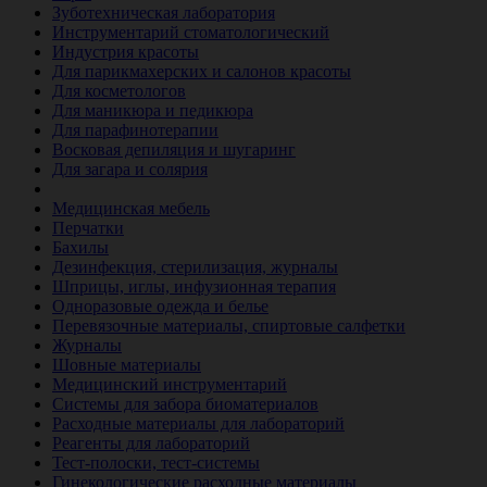
Зуботехническая лаборатория
Инструментарий стоматологический
Индустрия красоты
Для парикмахерских и салонов красоты
Для косметологов
Для маникюра и педикюра
Для парафинотерапии
Восковая депиляция и шугаринг
Для загара и солярия
Ветеринария
Медицинская мебель
Перчатки
Бахилы
Дезинфекция, стерилизация, журналы
Шприцы, иглы, инфузионная терапия
Одноразовые одежда и белье
Перевязочные материалы, спиртовые салфетки
Журналы
Шовные материалы
Медицинский инструментарий
Системы для забора биоматериалов
Расходные материалы для лабораторий
Реагенты для лабораторий
Тест-полоски, тест-системы
Гинекологические расходные материалы