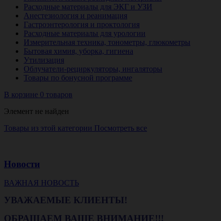
Расходные материалы для ЭКГ и УЗИ
Анестезиология и реанимация
Гастроэнтерология и проктология
Расходные материалы для урологии
Измерительная техника, тонометры, глюкометры
Бытовая химия, уборка, гигиена
Утилизация
Облучатели-рециркуляторы, ингаляторы
Товары по бонусной программе
В корзине 0 товаров
Элемент не найден
Товары из этой категории
Посмотреть все
Новости
ВАЖНАЯ НОВОСТЬ
УВАЖАЕМЫЕ КЛИЕНТЫ!
ОБРАЩАЕМ ВАШЕ ВНИМАНИЕ!!!