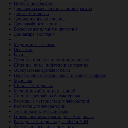
Индустрия красоты
Для парикмахерских и салонов красоты
Для косметологов
Для маникюра и педикюра
Для парафинотерапии
Восковая депиляция и шугаринг
Для загара и солярия
Ветеринария
Медицинская мебель
Перчатки
Бахилы
Дезинфекция, стерилизация, журналы
Шприцы, иглы, инфузионная терапия
Одноразовые одежда и белье
Перевязочные материалы, спиртовые салфетки
Журналы
Шовные материалы
Медицинский инструментарий
Системы для забора биоматериалов
Расходные материалы для лабораторий
Реагенты для лабораторий
Тест-полоски, тест-системы
Гинекологические расходные материалы
Расходные материалы для ЭКГ и УЗИ
Анестезиология и реанимация