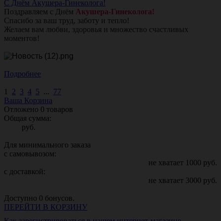
С Днём Акушера-Гинеколога!
Поздравляем с Днём
Акушера-Гинеколога!
Спасибо за ваш труд, заботу и тепло!
Желаем вам любви, здоровья и множество счастливых
моментов!
Подробнее
1
2
3
4
5
...
77
Ваша Корзина
Отложено
0
товаров
Общая сумма:
руб.
Для минимального заказа
с самовывозом:
не хватает
1000
руб.
с доставкой:
не хватает
3000
руб.
Доступно
0
бонусов.
ПЕРЕЙТИ В КОРЗИНУ
Как зарегистрироваться в нашем интернет-магазине