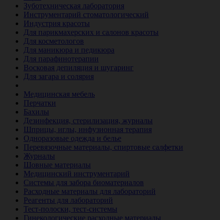
Зуботехническая лаборатория
Инструментарий стоматологический
Индустрия красоты
Для парикмахерских и салонов красоты
Для косметологов
Для маникюра и педикюра
Для парафинотерапии
Восковая депиляция и шугаринг
Для загара и солярия
Ветеринария
Медицинская мебель
Перчатки
Бахилы
Дезинфекция, стерилизация, журналы
Шприцы, иглы, инфузионная терапия
Одноразовые одежда и белье
Перевязочные материалы, спиртовые салфетки
Журналы
Шовные материалы
Медицинский инструментарий
Системы для забора биоматериалов
Расходные материалы для лабораторий
Реагенты для лабораторий
Тест-полоски, тест-системы
Гинекологические расходные материалы