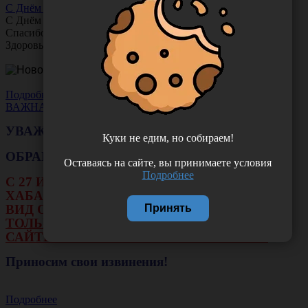
С Днём Офтальмолога!
С Днём
Офтальмолога
!
Спасибо за ясное зрение и заботу о пациентах.
Здоровья вам и новых профессиональных побед!
Подробнее
ВАЖНАЯ НОВОСТЬ
УВАЖАЕМЫЕ КЛИЕНТЫ!
Куки не едим, но собираем!
ОБРАЩАЕМ ВАШЕ ВНИМАНИЕ!!!
Оставаясь на сайте, вы принимаете условия
Подробнее
С 27 ИЮЛЯ ПО 16 АВГУСТА В ФИЛИАЛЕ Г.
ХАБАРОВСКА НЕ БУДЕТ ДЕЙСТВОВАТЬ
ВИД ОПЛАТЫ: НАЛИЧНЫЕ И ТЕРМИНАЛ.
Принять
ТОЛЬКО ОПЛАТА ОНЛАЙН НА НАШЕМ
САЙТЕ ИЛИ ЧЕРЕЗ РАСЧЕТНЫЙ СЧЕТ.
Приносим свои извинения!
Подробнее