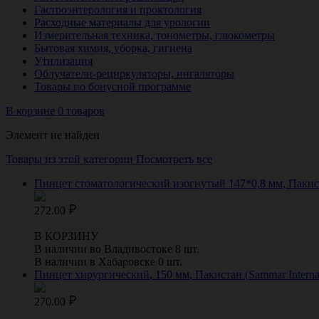
Гастроэнтерология и проктология
Расходные материалы для урологии
Измерительная техника, тонометры, глюкометры
Бытовая химия, уборка, гигиена
Утилизация
Облучатели-рециркуляторы, ингаляторы
Товары по бонусной программе
В корзине 0 товаров
Элемент не найден
Товары из этой категории
Посмотреть все
Пинцет стоматологический изогнутый 147*0,8 мм, Пакиста
272.00
В КОРЗИНУ
В наличии во Владивостоке 8 шт.
В наличии в Хабаровске 0 шт.
Пинцет хирургический, 150 мм, Пакистан (Sammar Interna
270.00