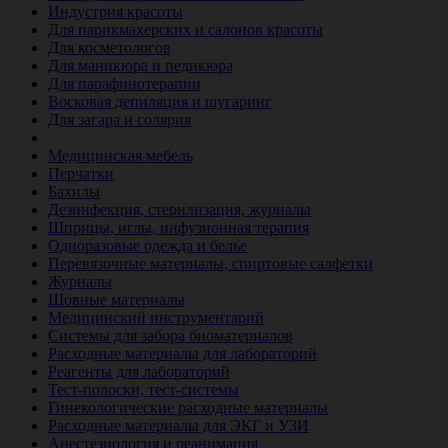
Индустрия красоты
Для парикмахерских и салонов красоты
Для косметологов
Для маникюра и педикюра
Для парафинотерапии
Восковая депиляция и шугаринг
Для загара и солярия
Ветеринария
Медицинская мебель
Перчатки
Бахилы
Дезинфекция, стерилизация, журналы
Шприцы, иглы, инфузионная терапия
Одноразовые одежда и белье
Перевязочные материалы, спиртовые салфетки
Журналы
Шовные материалы
Медицинский инструментарий
Системы для забора биоматериалов
Расходные материалы для лабораторий
Реагенты для лабораторий
Тест-полоски, тест-системы
Гинекологические расходные материалы
Расходные материалы для ЭКГ и УЗИ
Анестезиология и реанимация