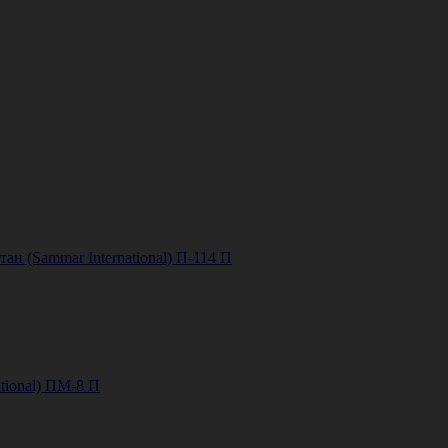
н (Sammar International) П-114 П
tional) ПМ-8 П