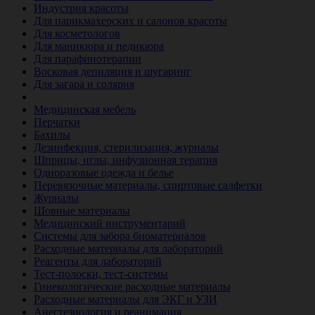
Индустрия красоты
Для парикмахерских и салонов красоты
Для косметологов
Для маникюра и педикюра
Для парафинотерапии
Восковая депиляция и шугаринг
Для загара и солярия
Ветеринария
Медицинская мебель
Перчатки
Бахилы
Дезинфекция, стерилизация, журналы
Шприцы, иглы, инфузионная терапия
Одноразовые одежда и белье
Перевязочные материалы, спиртовые салфетки
Журналы
Шовные материалы
Медицинский инструментарий
Системы для забора биоматериалов
Расходные материалы для лабораторий
Реагенты для лабораторий
Тест-полоски, тест-системы
Гинекологические расходные материалы
Расходные материалы для ЭКГ и УЗИ
Анестезиология и реанимация