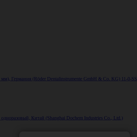
4 мм), Германия (Röder Dentalinstrumente GmbH & Со. KG) 11-0-SS
норазовый, Китай (Shanghai Dochem Industries Co., Ltd.)