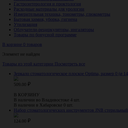
Гастроэнтерология и проктология
Расходные материалы для урологии
Измерительная техника, тонометры, глюкометры
Бытовая химия, уборка, гигиена
Утилизация
Облучатели-рециркуляторы, ингаляторы
Товары по бонусной программе
В корзине 0 товаров
Элемент не найден
Товары из этой категории
Посмотреть все
Зеркало стоматологическое плоское Optima, размер 0 (ø 1
509.00
В КОРЗИНУ
В наличии во Владивостоке 4 шт.
В наличии в Хабаровске 0 шт.
Набор стоматологических инструментов JNB стерильный од
124.00