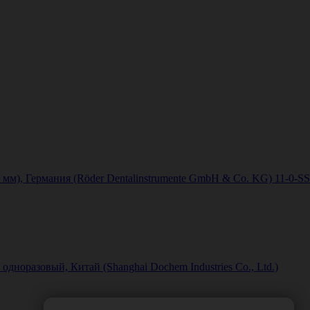
4 мм), Германия (Röder Dentalinstrumente GmbH & Со. KG) 11-0-SS
норазовый, Китай (Shanghai Dochem Industries Co., Ltd.)