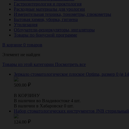
Гастроэнтерология и проктология
Расходные материалы для урологии
Измерительная техника, тонометры, глюкометры
Бытовая химия, уборка, гигиена
Утилизация
Облучатели-рециркуляторы, ингаляторы
Товары по бонусной программе
В корзине 0 товаров
Элемент не найден
Товары из этой категории
Посмотреть все
Зеркало стоматологическое плоское Optima, размер 0 (ø 1
509.00
В КОРЗИНУ
В наличии во Владивостоке 4 шт.
В наличии в Хабаровске 0 шт.
Набор стоматологических инструментов JNB стерильный од
124.00