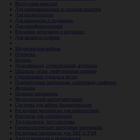
Индустрия красоты
Для парикмахерских и салонов красоты
Для косметологов
Для маникюра и педикюра
Для парафинотерапии
Восковая депиляция и шугаринг
Для загара и солярия
Ветеринария
Медицинская мебель
Перчатки
Бахилы
Дезинфекция, стерилизация, журналы
Шприцы, иглы, инфузионная терапия
Одноразовые одежда и белье
Перевязочные материалы, спиртовые салфетки
Журналы
Шовные материалы
Медицинский инструментарий
Системы для забора биоматериалов
Расходные материалы для лабораторий
Реагенты для лабораторий
Тест-полоски, тест-системы
Гинекологические расходные материалы
Расходные материалы для ЭКГ и УЗИ
Анестезиология и реанимация