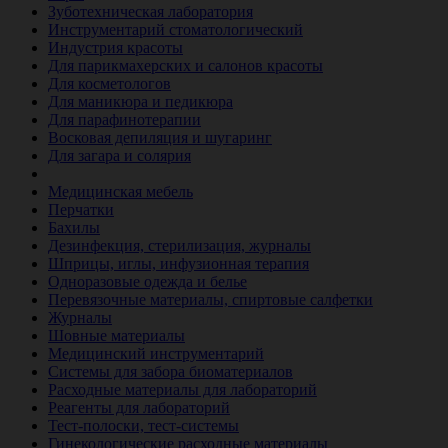
Зуботехническая лаборатория
Инструментарий стоматологический
Индустрия красоты
Для парикмахерских и салонов красоты
Для косметологов
Для маникюра и педикюра
Для парафинотерапии
Восковая депиляция и шугаринг
Для загара и солярия
Ветеринария
Медицинская мебель
Перчатки
Бахилы
Дезинфекция, стерилизация, журналы
Шприцы, иглы, инфузионная терапия
Одноразовые одежда и белье
Перевязочные материалы, спиртовые салфетки
Журналы
Шовные материалы
Медицинский инструментарий
Системы для забора биоматериалов
Расходные материалы для лабораторий
Реагенты для лабораторий
Тест-полоски, тест-системы
Гинекологические расходные материалы