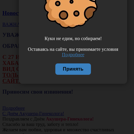
Новости
ВАЖНАЯ НОВОСТЬ
УВАЖАЕМЫЕ КЛИЕНТЫ!
Куки не едим, но собираем!
ОБРАЩАЕМ ВАШЕ ВНИМАНИЕ!!!
Оставаясь на сайте, вы принимаете условия
Подробнее
С 27 ИЮЛЯ ПО 16 АВГУСТА В ФИЛИАЛЕ Г.
ХАБАРОВСКА НЕ БУДЕТ ДЕЙСТВОВАТЬ
ВИД ОПЛАТЫ: НАЛИЧНЫЕ И ТЕРМИНАЛ.
Принять
ТОЛЬКО ОПЛАТА ОНЛАЙН НА НАШЕМ
САЙТЕ ИЛИ ЧЕРЕЗ РАСЧЕТНЫЙ СЧЕТ.
Приносим свои извинения!
Подробнее
С Днём Акушера-Гинеколога!
Поздравляем с Днём
Акушера-Гинеколога!
Спасибо за ваш труд, заботу и тепло!
Желаем вам любви, здоровья и множество счастливых