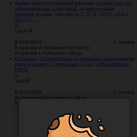
Фильтр электростатический взрослый с отверстием для
отбора проб газа, стерильный, индивидуальная
упаковка, Италия, "Джи Ви Эс С. П. А." (GVS S.P.A.),
4222/701
134.00
В КОРЗИНУ
0 отзывов
В наличии во Владивостоке 934 шт.
В наличии в Хабаровске 100 шт.
Воздуховод ротоглоточный одноразового использования
гведела, размер 3, стерильный, США ( Alba Healthcare)
FS903
54.00
В КОРЗИНУ
0 отзывов
В наличии во Владивостоке 40 шт.
В наличии в Хабаровске 3 шт.