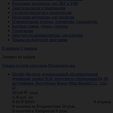
Расходные материалы для ЭКГ и УЗИ
Анестезиология и реанимация
Гастроэнтерология и проктология
Расходные материалы для урологии
Измерительная техника, тонометры, глюкометры
Бытовая химия, уборка, гигиена
Утилизация
Облучатели-рециркуляторы, ингаляторы
Товары по бонусной программе
В корзине 0 товаров
Элемент не найден
Товары из этой категории
Посмотреть все
Штифт Медента эндоканальный абсорбирующий
бумажный, размер №30, конусность специальная 04, 60
шт/упаковка, Республика Корея (Meta Biomed Co., Ltd.)
263.00
/
упак
4.38 руб. шт
В КОРЗИНУ
0 отзывов
В наличии во Владивостоке 20 упак.
В наличии в Хабаровске 0 упак.