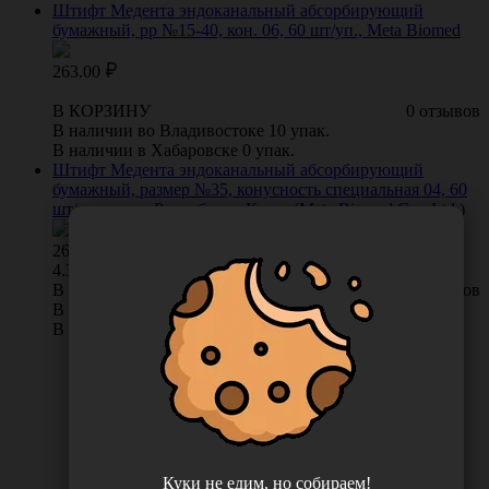
Штифт Медента эндоканальный абсорбирующий
бумажный, рр №15-40, кон. 06, 60 шт/уп., Meta Biomed
263.00
В КОРЗИНУ
0 отзывов
В наличии во Владивостоке 10 упак.
В наличии в Хабаровске 0 упак.
Штифт Медента эндоканальный абсорбирующий
бумажный, размер №35, конусность специальная 04, 60
шт/упаковка, Республика Корея (Meta Biomed Co., Ltd.)
263.00
/
упак
4.38 руб. шт
В КОРЗИНУ
0 отзывов
В наличии во Владивостоке 20 упак.
В наличии в Хабаровске 0 упак.
Куки не едим, но собираем!