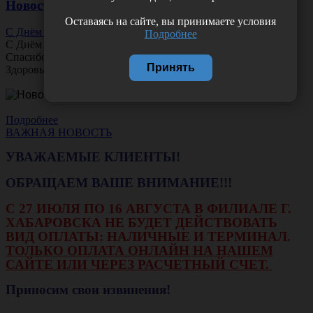
Новости
Оставаясь на сайте, вы принимаете условия
С Днём Офтальмолога!
Подробнее
С Днём
Офтальмолога
!
Спасибо за ясное зрение и заботу о пациентах.
Принять
Здоровья вам и новых профессиональных побед!
Подробнее
ВАЖНАЯ НОВОСТЬ
УВАЖАЕМЫЕ КЛИЕНТЫ!
ОБРАЩАЕМ ВАШЕ ВНИМАНИЕ!!!
С 27 ИЮЛЯ ПО 16 АВГУСТА В ФИЛИАЛЕ Г.
ХАБАРОВСКА НЕ БУДЕТ ДЕЙСТВОВАТЬ
ВИД ОПЛАТЫ: НАЛИЧНЫЕ И ТЕРМИНАЛ.
ТОЛЬКО ОПЛАТА ОНЛАЙН НА НАШЕМ
САЙТЕ ИЛИ ЧЕРЕЗ РАСЧЕТНЫЙ СЧЕТ.
Приносим свои извинения!