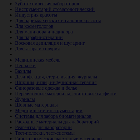
Зуботехническая лаборатория
Инструментарий стоматологический
Индустрия красоты
Для парикмахерских и салонов красоты
Для косметологов
Для маникюра и педикюра
Для парафинотерапии
Восковая депиляция и шугаринг
Для загара и солярия
Ветеринария
Медицинская мебель
Перчатки
Бахилы
Дезинфекция, стерилизация, журналы
Шприцы, иглы, инфузионная терапия
Одноразовые одежда и белье
Перевязочные материалы, спиртовые салфетки
Журналы
Шовные материалы
Медицинский инструментарий
Системы для забора биоматериалов
Расходные материалы для лабораторий
Реагенты для лабораторий
Тест-полоски, тест-системы
Гинекологические расходные материалы