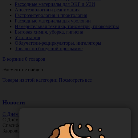
Расходные материалы для ЭКГ и УЗИ
Анестезиология и реанимация
Гастроэнтерология и проктология
Расходные материалы для урологии
Измерительная техника, тонометры, глюкометры
Бытовая химия, уборка, гигиена
Утилизация
Облучатели-рециркуляторы, ингаляторы
Товары по бонусной программе
В корзине 0 товаров
Элемент не найден
Товары из этой категории
Посмотреть все
Новости
С Днём Офтальмолога!
С Днём
Офтальмолога
!
Спасибо за ясное зрение и заботу о пациентах.
Здоровья вам и новых профессиональных побед!