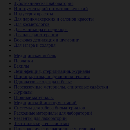
Зуботехническая лаборатория
Инструментарий стоматологический
Индустрия красоты
Для парикмахерских и салонов красоты
Для косметологов
Для маникюра и педикюра
Для парафинотерапии
Восковая депиляция и шугаринг
Для загара и солярия
Ветеринария
Медицинская мебель
Перчатки
Бахилы
Дезинфекция, стерилизация, журналы
Шприцы, иглы, инфузионная терапия
Одноразовые одежда и белье
Перевязочные материалы, спиртовые салфетки
Журналы
Шовные материалы
Медицинский инструментарий
Системы для забора биоматериалов
Расходные материалы для лабораторий
Реагенты для лабораторий
Тест-полоски, тест-системы
Гинекологические расходные материалы